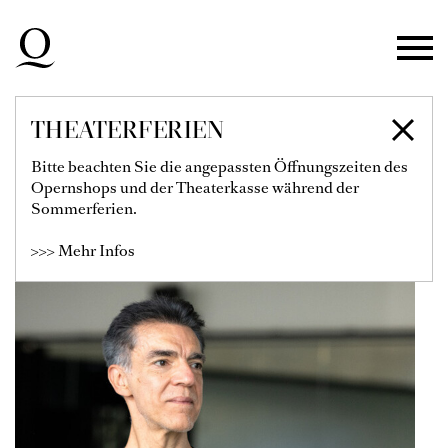
Zur Hauptnavigation springen
Zum Hauptinhalt springen
Zum Footer springen
THEATERFERIEN
ALFONSO BORDI
Bitte beachten Sie die angepassten Öffnungszeiten des
Opernshops und der Theaterkasse während der
Tanzpädagoge
Sommerferien.
>>> Mehr Infos