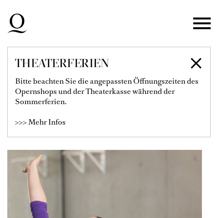
Zur Hauptnavigation springen
Zum Hauptinhalt springen
Zum Footer springen
THEATERFERIEN
SOFIA KLEIN-
Bitte beachten Sie die angepassten Öffnungszeiten des
Opernshops und der Theaterkasse während der
HERRERO
Sommerferien.
>>> Mehr Infos
Tanzpädagogin