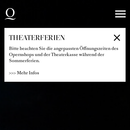
Zur Hauptnavigation springen
Zum Hauptinhalt springen
Zum Footer springen
THEATERFERIEN
Bitte beachten Sie die angepassten Öffnungszeiten des
Opernshops und der Theaterkasse während der
Sommerferien.
>>> Mehr Infos