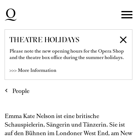
Skip to main navigation
Skip to main content
Skip to footer
THEATRE HOLIDAYS
EMMA KATE NELSON
Please note the new opening hours for the Opera Shop
and the theatre box office during the summer holidays.
>>> More Information
People
Emma Kate Nelson ist eine britische
Schauspielerin, Sängerin und Tänzerin. Sie ist
auf den Bühnen im Londoner West End, am New