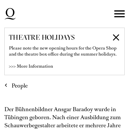
Skip to main navigation
Skip to main content
Skip to footer
THEATRE HOLIDAYS
ANSGAR BARADOY
Please note the new opening hours for the Opera Shop
and the theatre box office during the summer holidays.
>>> More Information
People
Der Bühnenbildner Ansgar Baradoy wurde in
Tübingen geboren. Nach einer Ausbildung zum
Schauwerbegestalter arbeitete er mehrere Jahre