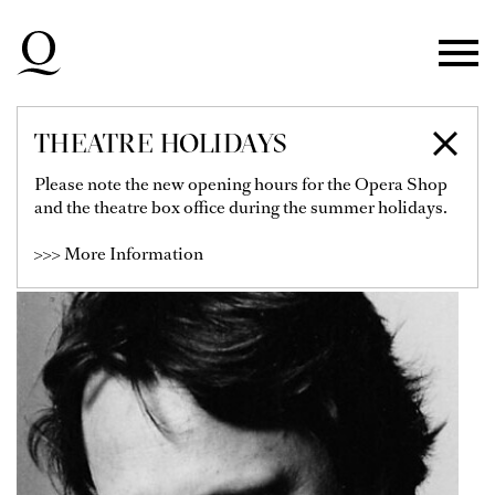
Skip to main navigation
Skip to main content
Skip to footer
THEATRE HOLIDAYS
PAUL BARRITT
Please note the new opening hours for the Opera Shop
and the theatre box office during the summer holidays.
Director & Video / Animation
>>> More Information