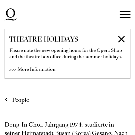
Skip to main navigation
Skip to main content
Skip to footer
THEATRE HOLIDAYS
DONG-IN CHOI
Please note the new opening hours for the Opera Shop
and the theatre box office during the summer holidays.
1st Bass
>>> More Information
People
Dong-In Choi, Jahrgang 1974, studierte in
seiner Heimatstadt Busan (Korea) Gesang. Nach