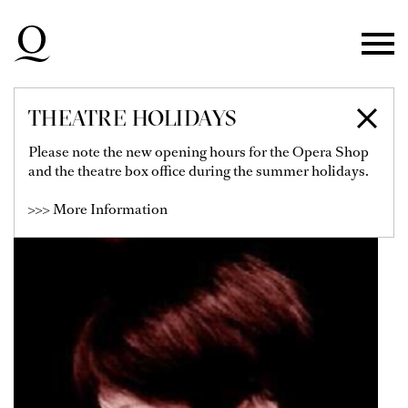
Skip to main navigation
Skip to main content
Skip to footer
THEATRE HOLIDAYS
JO-SHAN LIANG
Please note the new opening hours for the Opera Shop
and the theatre box office during the summer holidays.
>>> More Information