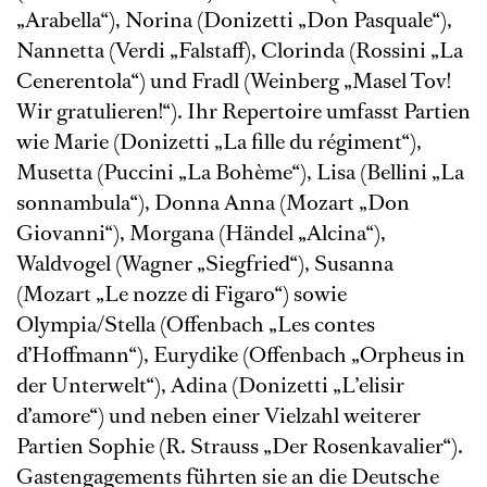
„Arabella“), Norina (Donizetti „Don Pasquale“),
Nannetta (Verdi „Falstaff), Clorinda (Rossini „La
Cenerentola“) und Fradl (Weinberg „Masel Tov!
Wir gratulieren!“). Ihr Repertoire umfasst Partien
wie Marie (Donizetti „La fille du régiment“),
Musetta (Puccini „La Bohème“), Lisa (Bellini „La
sonnambula“), Donna Anna (Mozart „Don
Giovanni“), Morgana (Händel „Alcina“),
Waldvogel (Wagner „Siegfried“), Susanna
(Mozart „Le nozze di Figaro“) sowie
Olympia/Stella (Offenbach „Les contes
d’Hoffmann“), Eurydike (Offenbach „Orpheus in
der Unterwelt“), Adina (Donizetti „L’elisir
d’amore“) und neben einer Vielzahl weiterer
Partien Sophie (R. Strauss „Der Rosenkavalier“).
Gastengagements führten sie an die Deutsche