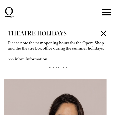
Skip to main navigation
Skip to main content
Skip to footer
THEATRE HOLIDAYS
ELENA SANCHO
Please note the new opening hours for the Opera Shop
and the theatre box office during the summer holidays.
PEREG
>>> More Information
Soloist