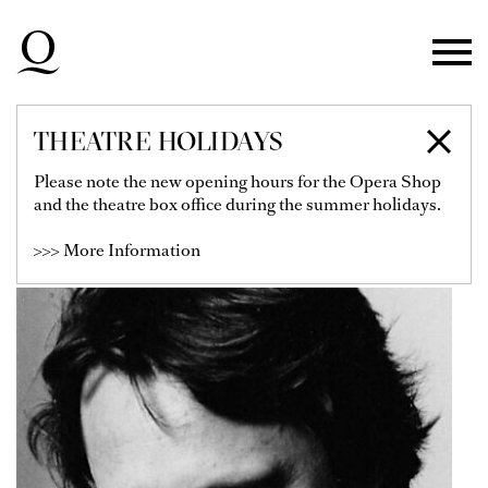
Skip to main navigation
Skip to main content
Skip to footer
THEATRE HOLIDAYS
PAUL BARRITT
Please note the new opening hours for the Opera Shop
and the theatre box office during the summer holidays.
Director & Video / Animation
>>> More Information