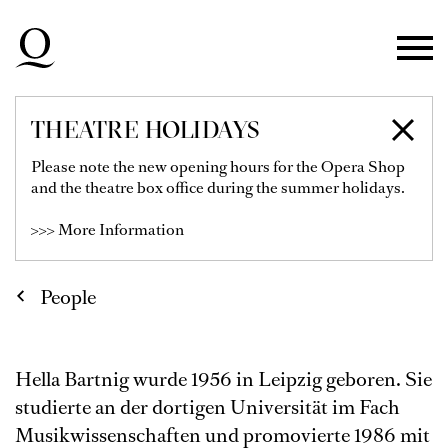
Skip to main navigation
Skip to main content
Skip to footer
THEATRE HOLIDAYS
HELLA BARTNIG
Please note the new opening hours for the Opera Shop
and the theatre box office during the summer holidays.
>>> More Information
People
Hella Bartnig wurde 1956 in Leipzig geboren. Sie
studierte an der dortigen Universität im Fach
Musikwissenschaften und promovierte 1986 mit