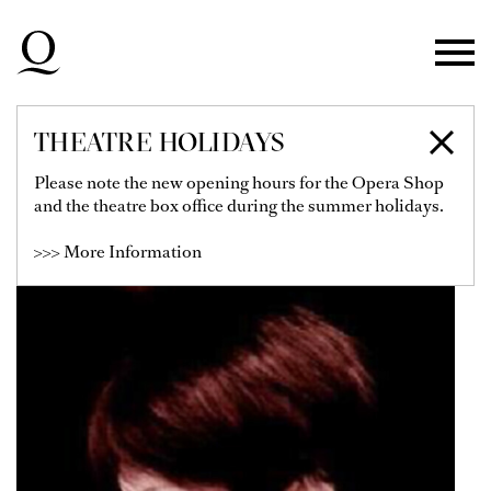
Skip to main navigation
Skip to main content
Skip to footer
THEATRE HOLIDAYS
JO-SHAN LIANG
Please note the new opening hours for the Opera Shop
and the theatre box office during the summer holidays.
>>> More Information