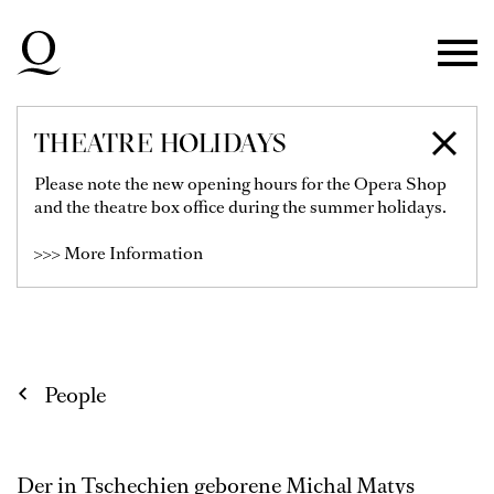
Skip to main navigation
Skip to main content
Skip to footer
THEATRE HOLIDAYS
MICHAL MATYS
Please note the new opening hours for the Opera Shop
and the theatre box office during the summer holidays.
Choreographer Opera &
>>> More Information
Supernumerary Performer Düsseldorf
People
Der in Tschechien geborene Michal Matys