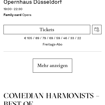
Opernhaus Düsseldorf
19:00 - 22:30
Family card
Opera
Tickets
€
105
89
79
69
59
46
33
22
Freitags-Abo
Mehr anzeigen
COME­DIAN HARMO­NISTS –
BEST OF