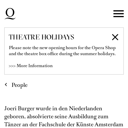
Skip to main navigation
Skip to main content
Skip to footer
THEATRE HOLIDAYS
JOERI BURGER
Please note the new opening hours for the Opera Shop
and the theatre box office during the summer holidays.
>>> More Information
People
Joeri Burger wurde in den Niederlanden
geboren, absolvierte seine Ausbildung zum
Tänzer an der Fachschule der Künste Amsterdam