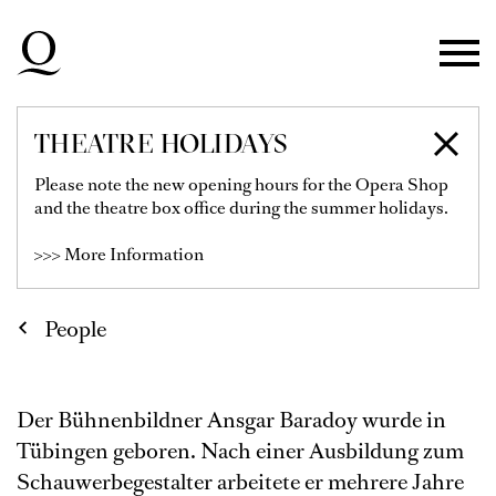
Skip to main navigation
Skip to main content
Skip to footer
THEATRE HOLIDAYS
ANSGAR BARADOY
Please note the new opening hours for the Opera Shop
and the theatre box office during the summer holidays.
>>> More Information
People
Der Bühnenbildner Ansgar Baradoy wurde in
Tübingen geboren. Nach einer Ausbildung zum
Schauwerbegestalter arbeitete er mehrere Jahre