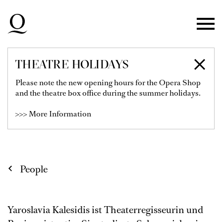
Skip to main navigation
Skip to main content
Skip to footer
THEATRE HOLIDAYS
YAROSLAVIA
Please note the new opening hours for the Opera Shop
and the theatre box office during the summer holidays.
KALESIDIS
>>> More Information
People
Yaroslavia Kalesidis ist Theaterregisseurin und