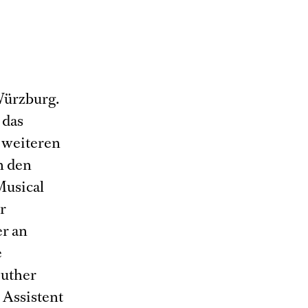
Würzburg.
 das
 weiteren
n den
Musical
er
er an
e
euther
 Assistent