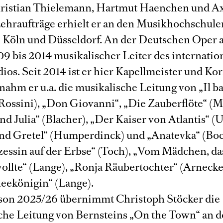
Christian Thielemann, Hartmut Haenchen und A
 Lehraufträge erhielt er an den Musikhochschule
Köln und Düsseldorf. An der Deutschen Oper
09 bis 2014 musikalischer Leiter des internatio
os. Seit 2014 ist er hier Kapellmeister und Kor
ahm er u.a. die musikalische Leitung von „Il ba
(Rossini), „Don Giovanni“, „Die Zauberflöte“ (M
d Julia“ (Blacher), „Der Kaiser von Atlantis“ (
nd Gretel“ (Humperdinck) und „Anatevka“ (Boc
zessin auf der Erbse“ (Toch), „Vom Mädchen, da
wollte“ (Lange), „Ronja Räubertochter“ (Arneck
eekönigin“ (Lange).
ison 2025/26 übernimmt Christoph Stöcker die
che Leitung von Bernsteins „On the Town“ an d