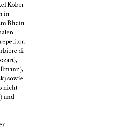
xel Kober
n in
 am Rhein
nalen
repetitor.
rbiere di
ozart),
Ullmann),
k) sowie
s nicht
e) und
er