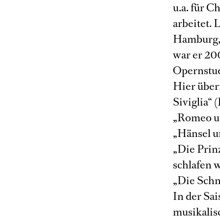
u.a. für 
arbeitet.
Hamburg, 
war er 20
Opernstudi
Hier übern
Siviglia“ 
„Romeo un
„Hänsel u
„Die Prin
schlafen 
„Die Schn
In der Sa
musikalis