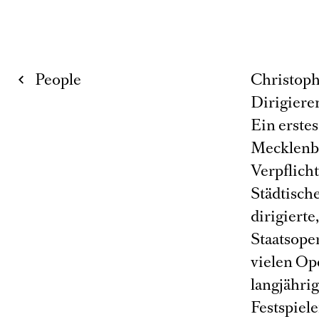
People
Christoph
Dirigiere
Ein erstes
Mecklenbu
Verpflich
Städtisch
dirigierte
Staatsope
vielen Op
langjähri
Festspiele