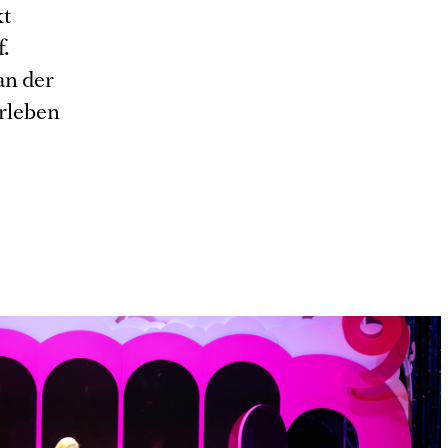
kt
.
an der
rleben