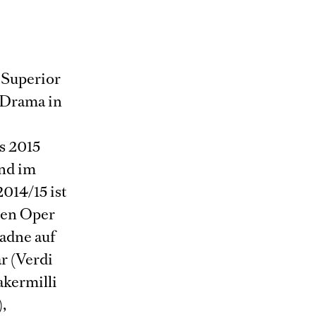
 Superior
 Drama in
s 2015
und im
014/15 ist
hen Oper
iadne auf
ar (Verdi
akermilli
,