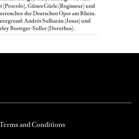
t (Procolo), Günes Gürle (Regisseur) und
rrenchor der Deutschen Oper am Rhein.
tergrund: Andrés Sulbarán (Jesus) und
ley Boettger-Soller (Dorothea).
Terms and Conditions