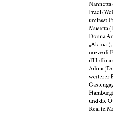
Nannetta (
Fradl (Wei
umfasst Pa
Musetta (
Donna An
„Alcina“)
nozze di 
d’Hoffman
Adina (Don
weiterer P
Gastengag
Hamburgis
und die Ó
Real in Ma