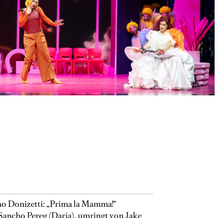
o Donizetti: „Prima la Mamma!“
Sancho Pereg (Daria), umringt von Jake