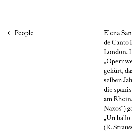
People
Elena San
de Canto 
London. I
„Opernwel
gekürt, d
selben Jah
die spani
am Rhein, 
Naxos“) ga
„Un ballo
(R. Straus