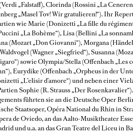
Verdi „Falstaff), Clorinda (Rossini „La Ceneren
nberg „Masel Tov! Wir gratulieren!“). Ihr Reper
rtien wie Marie (Donizetti „La fille du régiment
Puccini „La Bohème“), Lisa (Bellini „La sonnamb
na (Mozart „Don Giovanni“), Morgana (Hände
, Waldvogel (Wagner „Siegfried“), Susanna (Moza
Figaro“) sowie Olympia/Stella (Offenbach „Les 
n“), Eurydike (Offenbach „Orpheus in der Unte
izetti „L’elisir d’amore“) und neben einer Viel
artien Sophie (R. Strauss „Der Rosenkavalier“)
ements führten sie an die Deutsche Oper Berli
che Staatsoper, Opéra National du Rhin in St
pera de Oviedo, an das Aalto-Musiktheater Esse
drid und u.a. an das Gran Teatre del Liceu in B