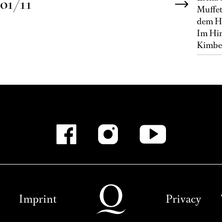
01/11
Muffet
dem He
Im Hin
Kimber
Imprint
Privacy