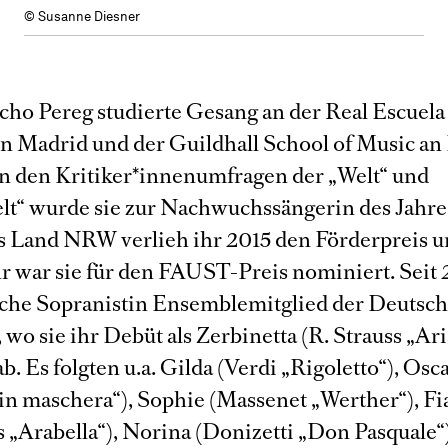
© Susanne Diesner
cho Pereg studierte Gesang an der Real Escuela
in Madrid und der Guildhall School of Music an
n den Kritiker*innenumfragen der „Welt“ und
t“ wurde sie zur Nachwuchssängerin des Jahre
as Land NRW verlieh ihr 2015 den Förderpreis 
r war sie für den FAUST-Preis nominiert. Seit 2
sche Sopranistin Ensemblemitglied der Deutsc
wo sie ihr Debüt als Zerbinetta (R. Strauss „Ar
b. Es folgten u.a. Gilda (Verdi „Rigoletto“), Osc
 in maschera“), Sophie (Massenet „Werther“), Fi
s „Arabella“), Norina (Donizetti „Don Pasquale“)