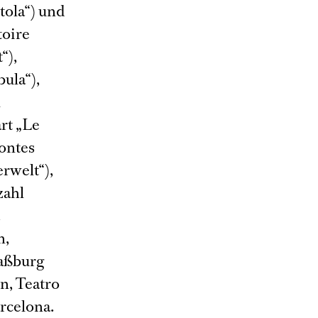
tola“) und
toire
“),
ula“),
l
rt „Le
contes
rwelt“),
zahl
.
n,
raßburg
n, Teatro
arcelona.