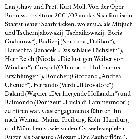
Langshaw und Prof. Kurt Moll. Von der Oper
Bonn wechselte er 2001/02 an das Saarländische
Staatstheater Saarbrücken, wo er u.a. als Mitjuch
und Tschernjakowskij (Tschaikowskij „Boris
Godunow“), Budivoj (Smetana „Dalibor“),
Haraschta (Janácek „Das schlaue Füchslein“),
Herr Reich (Nicolai „Die lustigen Weiber von
Windsor“), Crespel (Offenbach „Hoffmanns
Erzählungen“), Roucher (Giordano „Andrea
Chenier“), Ferrando (Verdi „Il trovatore“),
Daland (Wagner „Der fliegende Holländer“) und
Raimondo (Donizetti „Lucia di Lammermoor“)
zu hören war. Gastengagements führten ihn
nach Weimar, Mainz, Freiburg, Köln, Hamburg
und München sowie zu den Ostseefestspielen
Rügen als Sarastro (Mozart „Die Zauberflöte“).