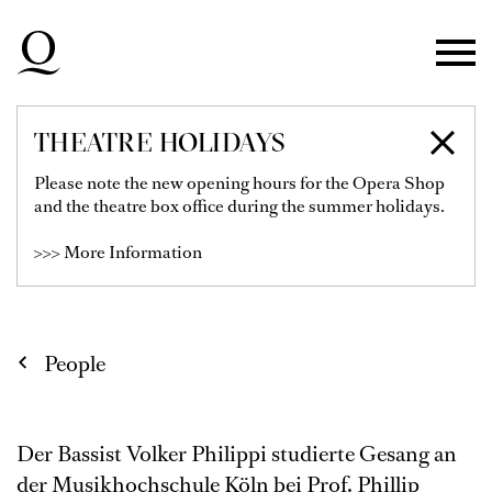
Skip to main navigation
Skip to main content
Skip to footer
THEATRE HOLIDAYS
VOLKER PHILIPPI
Please note the new opening hours for the Opera Shop
and the theatre box office during the summer holidays.
2nd Bass
>>> More Information
People
Der Bassist Volker Philippi studierte Gesang an
der Musikhochschule Köln bei Prof. Phillip