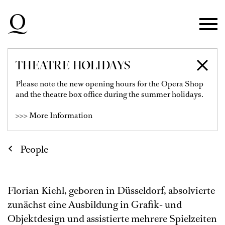
Skip to main navigation
Skip to main content
Skip to footer
THEATRE HOLIDAYS
FLORIAN KIEHL
Please note the new opening hours for the Opera Shop
and the theatre box office during the summer holidays.
>>> More Information
People
Florian Kiehl, geboren in Düsseldorf, absolvierte
zunächst eine Ausbildung in Grafik- und
Objektdesign und assistierte mehrere Spielzeiten