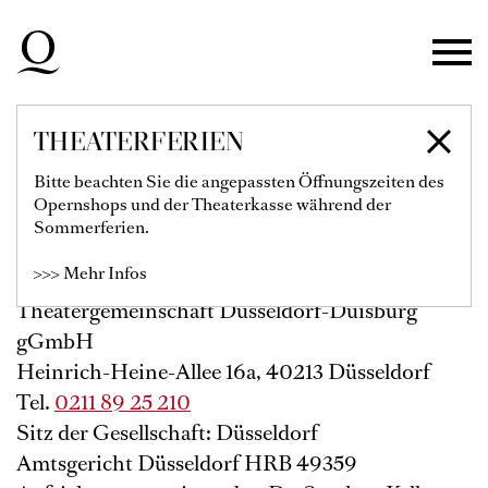
Zur Hauptnavigation springen
Zum Hauptinhalt springen
Zum Footer springen
THEATERFERIEN
IMPRESSUM
Bitte beachten Sie die angepassten Öffnungszeiten des
Opernshops und der Theaterkasse während der
Sommerferien.
>>> Mehr Infos
Deutsche Oper am Rhein
Theatergemeinschaft Düsseldorf-Duisburg
gGmbH
Heinrich-Heine-Allee 16a, 40213 Düsseldorf
Tel.
0211 89 25 210
Sitz der Gesellschaft: Düsseldorf
Amtsgericht Düsseldorf HRB 49359