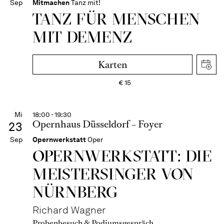
Sep
Mitmachen
Tanz mit!
TANZ FÜR MENSCHEN
MIT DEMENZ
Karten
€
15
Mi
18:00 - 19:30
Opernhaus Düsseldorf – Foyer
23
Sep
Opernwerkstatt
Oper
OPERN­WERKSTATT: DIE
MEISTER­SINGER VON
NÜRNBERG
Richard Wagner
Probenbesuch & Podiumsgespräch