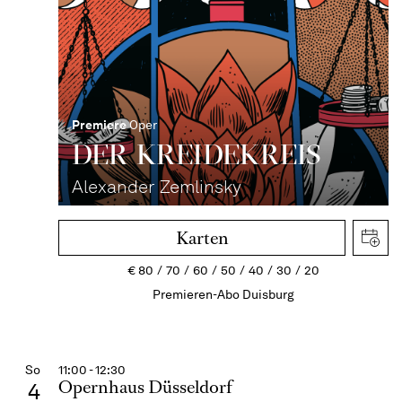
Premiere
Oper
DER KREIDE­KREIS
Alexander Zemlinsky
Karten
€
80
70
60
50
40
30
20
Premieren-Abo Duisburg
So
11:00 - 12:30
Opernhaus Düsseldorf
4