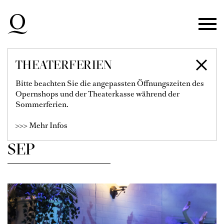
Zur Hauptnavigation springen
Zum Hauptinhalt springen
Zum Footer springen
THEATERFERIEN
SPIELPLAN
Bitte beachten Sie die angepassten Öffnungszeiten des
Opernshops und der Theaterkasse während der
Sommerferien.
Filter einblenden
>>> Mehr Infos
SEP