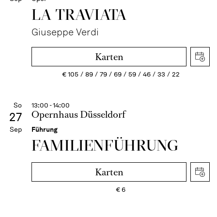
LA TRAVI­ATA
Giuseppe Verdi
Karten
€
105
89
79
69
59
46
33
22
So
13:00 - 14:00
Opernhaus Düsseldorf
27
Sep
Führung
FAMI­LIEN­FÜH­RUNG
Karten
€
6