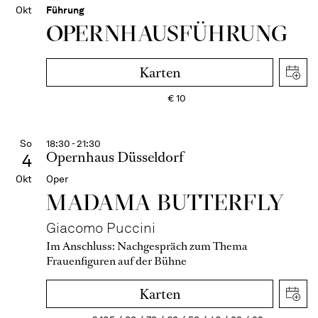
Okt
Führung
OPERN­HAUS­FÜH­RUNG
Karten
€
10
So
18:30 - 21:30
Opernhaus Düsseldorf
4
Okt
Oper
MADAMA BUTTER­FLY
Giacomo Puccini
Im Anschluss:
Nachgespräch zum Thema
Frauenfiguren auf der Bühne
Karten