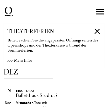
Opernhaus Düsseldorf
29
Zur Hauptnavigation springen
Nov
Ballett
FORSYTHE / EYAL
Zum Hauptinhalt springen
William Forsythe / Sharon Eyal
Zum Footer springen
Filter einblenden
THEATERFERIEN
Karten
Bitte beachten Sie die angepassten Öffnungszeiten des
Opernshops und der Theaterkasse während der
€
115
99
89
79
67
55
40
28
Sommerferien.
Ballett-Abo 1
>>> Mehr Infos
DEZ
Di
11:00 - 12:00
Balletthaus Studio 5
1
Dez
Mitmachen
Tanz mit!