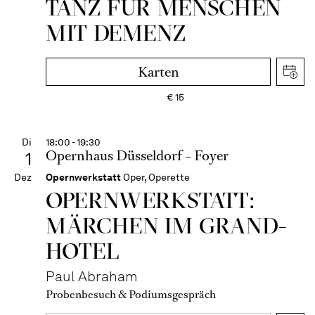
TANZ FÜR MENSCHEN
MIT DEMENZ
Karten
€
15
Di
18:00 - 19:30
Opernhaus Düsseldorf – Foyer
1
Dez
Opernwerkstatt
Oper, Operette
OPERN­WERKSTATT:
MÄRCHEN IM GRAND-
HOTEL
Paul Abraham
Probenbesuch & Podiumsgespräch