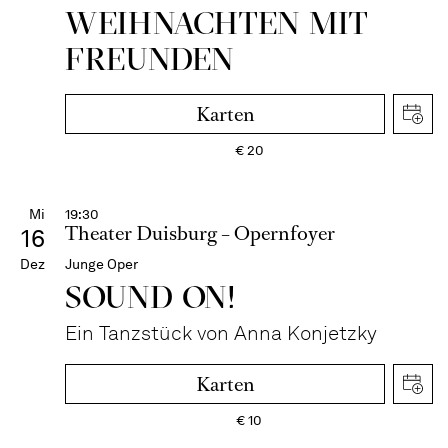
WEIH­NACH­TEN MIT
FREUN­DEN
Karten
€
20
Mi
19:30
Theater Duisburg – Opernfoyer
16
Dez
Junge Oper
SOUND ON!
Ein Tanzstück von Anna Konjetzky
Karten
€
10