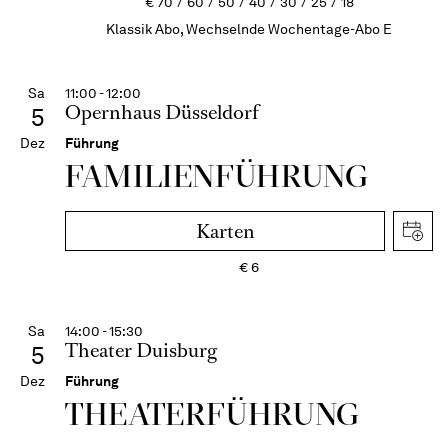
€
70
60
50
40
30
25
18
Klassik Abo, Wechselnde Wochentage-Abo E
Sa
11:00 - 12:00
Opernhaus Düsseldorf
5
Dez
Führung
FAMI­LIEN­FÜH­RUNG
Karten
€
6
Sa
14:00 - 15:30
Theater Duisburg
5
Dez
Führung
THEATER­FÜHR­UNG