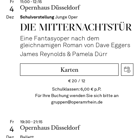
Fr
11:00 - 12:15
Opernhaus Düsseldorf
4
Dez
Schulvorstellung
Junge Oper
DIE MITTER­NACHTS­TÜR
Eine Fantasyoper nach dem
gleichnamigen Roman von Dave Eggers
James Reynolds & Pamela Dürr
Karten
€
20
12
Schulklassen: 6,00 € p.P.
Für Ihre Buchung wenden Sie sich bitte an
gruppen@operamrhein.de
Fr
19:30 - 21:15
Opernhaus Düsseldorf
4
Dez
Ballett