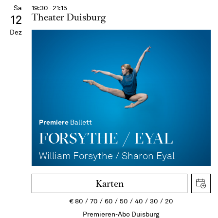
Sa
19:30 - 21:15
Theater Duisburg
12
Dez
Premiere
Ballett
FORSYTHE / EYAL
William Forsythe / Sharon Eyal
Karten
€
80
70
60
50
40
30
20
Premieren-Abo Duisburg