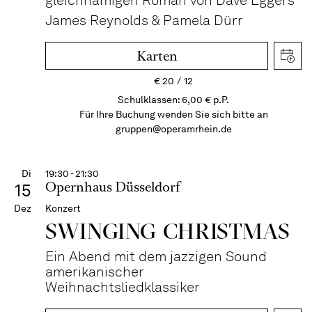
gleichnamigen Roman von Dave Eggers
James Reynolds & Pamela Dürr
Karten
€
20
12
Schulklassen: 6,00 € p.P.
Für Ihre Buchung wenden Sie sich bitte an
gruppen@operamrhein.de
Di
19:30 - 21:30
Opernhaus Düsseldorf
15
Dez
Konzert
SWINGING CHRIST­MAS
Ein Abend mit dem jazzigen Sound
amerikanischer
Weihnachtsliedklassiker