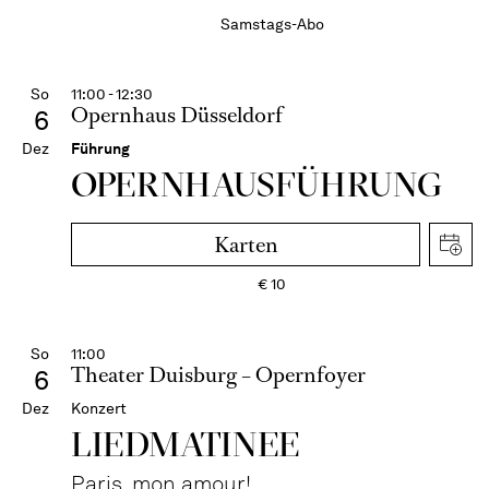
Samstags-Abo
So
11:00 - 12:30
Opernhaus Düsseldorf
6
Dez
Führung
OPERN­HAUS­FÜH­RUNG
Karten
€
10
So
11:00
Theater Duisburg – Opernfoyer
6
Dez
Konzert
LIEDMATINEE
Paris, mon amour!