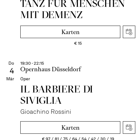
TANZ FÜR MENSCHEN
MIT DEMENZ
Karten
€
15
Do
19:30 - 22:15
Opernhaus Düsseldorf
4
Mär
Oper
IL BARBIERE DI
SIVIGLIA
Gioachino Rossini
Karten
€
97
81
75
64
54
42
30
19