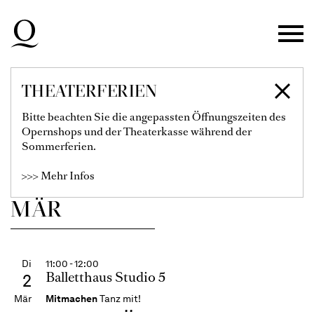
RITUALE
Zur Hauptnavigation springen
Ohad Naharin / Neshama Nashman /
Martin Chaix
Zum Hauptinhalt springen
Karten
Zum Footer springen
Filter einblenden
THEATERFERIEN
€
115
99
89
79
67
55
40
28
Bitte beachten Sie die angepassten Öffnungszeiten des
Informationen zur Buchung der Audiodeskription finden
Opernshops und der Theaterkasse während der
Sie hier.
Sommerferien.
Ballett-Abo 1
>>> Mehr Infos
MÄR
Di
11:00 - 12:00
Balletthaus Studio 5
2
Mär
Mitmachen
Tanz mit!