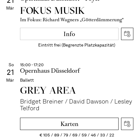
21
FOKUS MUSIK
Mär
Im Fokus: Richard Wagners „Götterdämmerung“
Info
Eintritt frei (Begrenzte Platzkapazität)
So
15:00 - 17:20
Opernhaus Düsseldorf
21
Mär
Ballett
GREY AREA
Bridget Breiner / David Dawson / Lesley
Telford
Karten
€
105
89
79
69
59
46
33
22