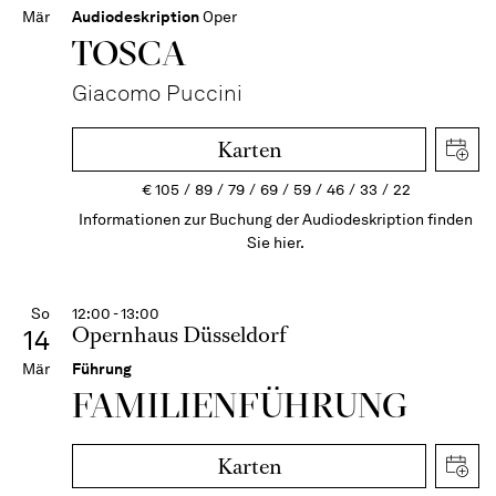
Mär
Audiodeskription
Oper
TOSCA
Giacomo Puccini
Karten
€
105
89
79
69
59
46
33
22
Informationen zur Buchung der Audiodeskription finden
Sie hier.
So
12:00 - 13:00
Opernhaus Düsseldorf
14
Mär
Führung
FAMI­LIEN­FÜH­RUNG
Karten