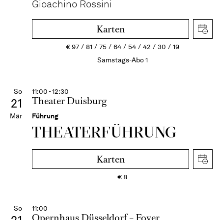
Gioachino Rossini
Karten
€
97
81
75
64
54
42
30
19
Samstags-Abo 1
So
11:00 - 12:30
Theater Duisburg
21
Mär
Führung
THEATER­FÜHR­UNG
Karten
€
8
So
11:00
Opernhaus Düsseldorf – Foyer