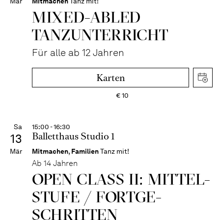
Mär
Mitmachen
Tanz mit!
MIXED-­ABLED
TANZ­UNTER­RICHT
Für alle ab 12 Jahren
Karten
€
10
Sa
15:00 - 16:30
Balletthaus Studio 1
13
Mär
Mitmachen
,
Familien
Tanz mit!
Ab 14 Jahren
OPEN CLASS II: MITTEL­
STUFE / FORT­GE­
SCHRITTEN