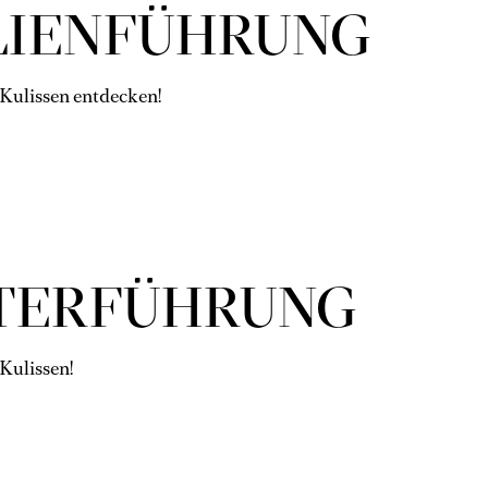
LIEN­FÜH­RUNG
 Kulissen entdecken!
ER­FÜHR­UNG
 Kulissen!