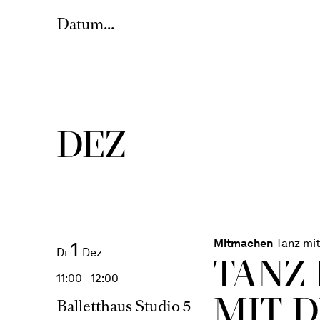
Opernhaus
William For
Düsseldorf
Elektrisierender R
DEZ
Mitmachen
Tanz mit
1
Di
Dez
TANZ
11:00 - 12:00
MIT 
Balletthaus Studio 5