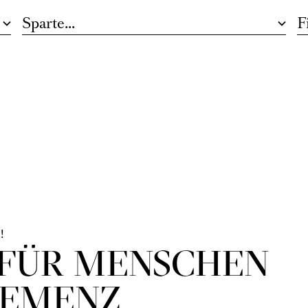
sythe / Sharon Eyal
hythmus, expressive Tanzsprachen
!
 FÜR MENSCHEN
DEMENZ