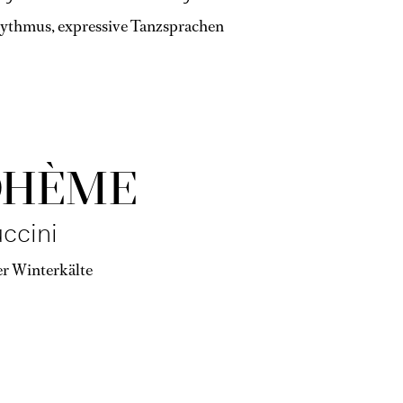
hythmus, expressive Tanzsprachen
OHÈME
ccini
er Winterkälte