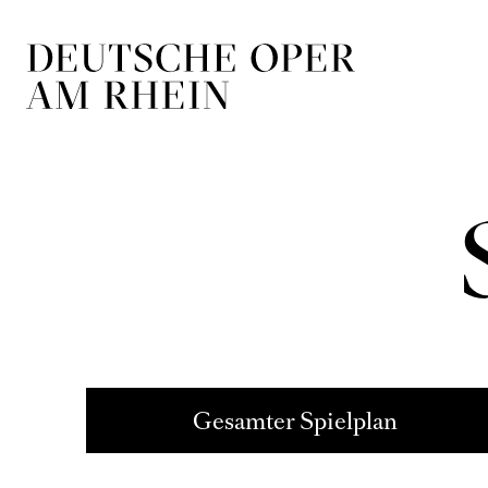
Zur Hauptnavigation springen
Zum Hauptin
ADVE
29
So
Nov
17:00
Opernplatz,
Duisburg
Ballett
29
So
Nov
FORSY
18:30 - 20:15