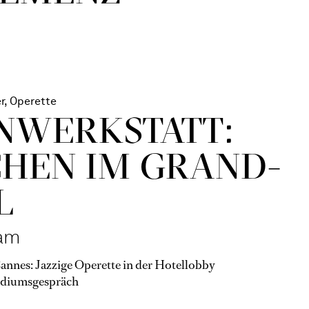
r, Operette
N­WERKSTATT:
HEN IM GRAND-
L
am
nnes: Jazzige Operette in der Hotellobby
diumsgespräch