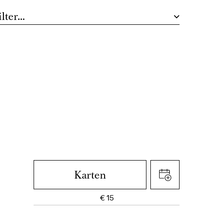
Ballett-Abo 1
Karten
€
15