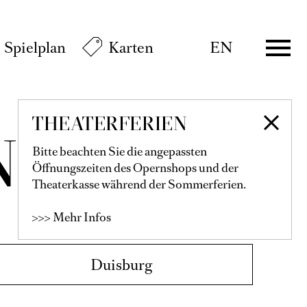
Spielplan
Karten
EN
Info
THEATERFERIEN
Eintritt frei
Bitte beachten Sie die angepassten
Öffnungszeiten des Opernshops und der
Theaterkasse während der Sommerferien.
>>> Mehr Infos
Karten
€
115
99
89
79
67
55
40
28