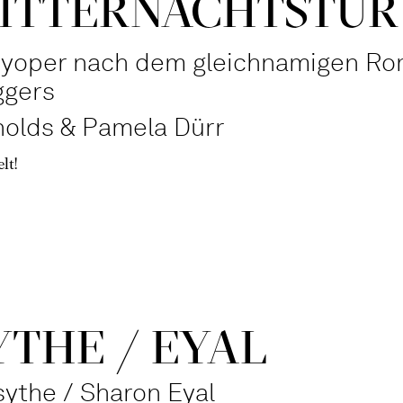
ITTER­NACHTS­TÜR
syoper nach dem gleichnamigen R
ggers
olds & Pamela Dürr
lt!
THE / EYAL
sythe / Sharon Eyal