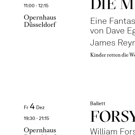
DIE M
11:00 - 12:15
Opernhaus
Eine Fanta
Düsseldorf
von Dave E
James Reyn
Kinder retten die We
Ballett
4
Fr
Dez
FORSY
19:30 - 21:15
Opernhaus
William For