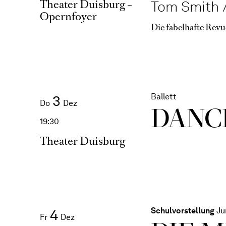
Theater Duisburg –
Tom Smith /
Opernfoyer
Die fabelhafte Revu
Ballett
3
Do
Dez
DANC
19:30
Theater Duisburg
Schulvorstellung
Ju
4
Fr
Dez