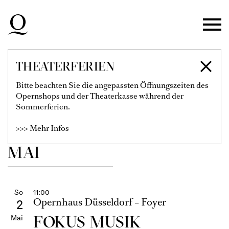
Zur Hauptnavigation springen
Fr
19:00 - 22:30
Opernhaus Düsseldorf
30
Zum Hauptinhalt springen
Apr
Oper
LE NOZZE DI FIGARO
Zum Footer springen
Filter einblenden
THEATERFERIEN
Wolfgang Amadeus Mozart
Bitte beachten Sie die angepassten Öffnungszeiten des
Karten
Opernshops und der Theaterkasse während der
Sommerferien.
€
105
89
79
69
59
46
33
22
>>> Mehr Infos
MAI
So
11:00
Opernhaus Düsseldorf – Foyer
2
FOKUS MUSIK
Mai