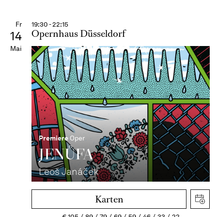
Fr
19:30 - 22:15
Opernhaus Düsseldorf
14
Mai
Premiere
Oper
JENŮFA
Leoš Janáček
Karten
€
105
89
79
69
59
46
33
22