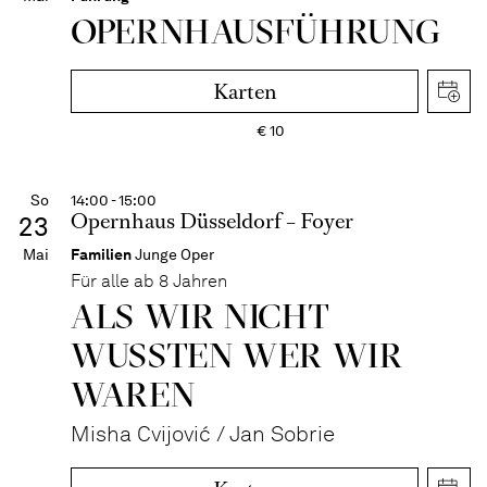
OPERN­HAUS­FÜH­RUNG
Karten
€
10
So
14:00 - 15:00
Opernhaus Düsseldorf – Foyer
23
Mai
Familien
Junge Oper
Für alle ab 8 Jahren
ALS WIR NICHT
WUSSTEN WER WIR
WAREN
Misha Cvijović / Jan Sobrie