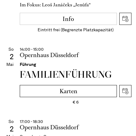
Im Fokus: Leoš Janáčeks „Jenůfa“
Info
Eintritt frei (Begrenzte Platzkapazität)
So
14:00 - 15:00
Opernhaus Düsseldorf
2
Mai
Führung
FAMI­LIEN­FÜH­RUNG
Karten
€
6
So
17:00 - 18:30
Opernhaus Düsseldorf
2