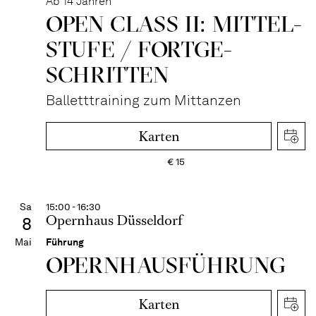
Ab 14 Jahren
OPEN CLASS II: MITTEL­
STUFE / FORT­GE­
SCHRITTEN
Balletttraining zum Mittanzen
Karten
€
15
Sa
15:00 - 16:30
Opernhaus Düsseldorf
8
Mai
Führung
OPERN­HAUS­FÜH­RUNG
Karten