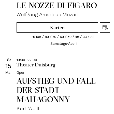
LE NOZZE DI FIGARO
Wolfgang Amadeus Mozart
Karten
€
105
89
79
69
59
46
33
22
Samstags-Abo 1
Sa
19:30 - 22:00
Theater Duisburg
15
Mai
Oper
AUFSTIEG UND FALL
DER STADT
MAHAGONNY
Kurt Weill