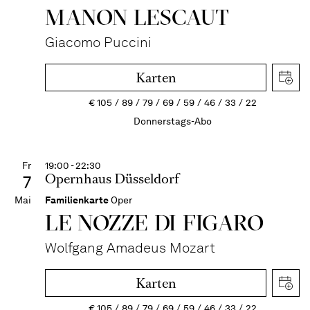
MANON LESCAUT
Giacomo Puccini
Karten
€
105
89
79
69
59
46
33
22
Donnerstags-Abo
Fr
19:00 - 22:30
Opernhaus Düsseldorf
7
Mai
Familienkarte
Oper
LE NOZZE DI FIGARO
Wolfgang Amadeus Mozart
Karten
€
105
89
79
69
59
46
33
22