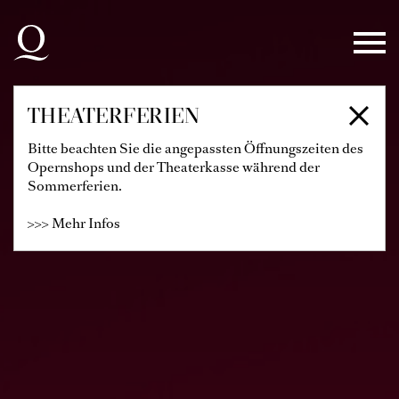
Zur Hauptnavigation springen
Zum Hauptinhalt springen
Zum Footer springen
THEATERFERIEN
Bitte beachten Sie die angepassten Öffnungszeiten des
Opernshops und der Theaterkasse während der
Sommerferien.
>>> Mehr Infos