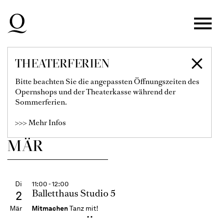
RITUALE
Zur Hauptnavigation springen
Ohad Naharin / Neshama Nashman /
Martin Chaix
Zum Hauptinhalt springen
Karten
Zum Footer springen
Filter einblenden
THEATERFERIEN
€
115
99
89
79
67
55
40
28
Bitte beachten Sie die angepassten Öffnungszeiten des
Informationen zur Buchung der Audiodeskription finden
Opernshops und der Theaterkasse während der
Sie hier.
Sommerferien.
Ballett-Abo 1
>>> Mehr Infos
MÄR
Di
11:00 - 12:00
Balletthaus Studio 5
2
Mär
Mitmachen
Tanz mit!