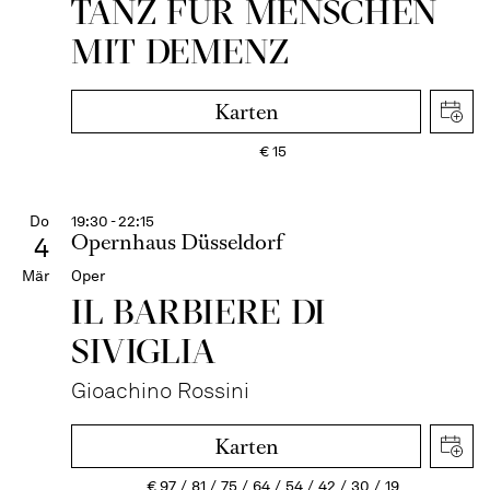
TANZ FÜR MENSCHEN
MIT DEMENZ
Karten
€
15
Do
19:30 - 22:15
Opernhaus Düsseldorf
4
Mär
Oper
IL BARBIERE DI
SIVIGLIA
Gioachino Rossini
Karten
€
97
81
75
64
54
42
30
19