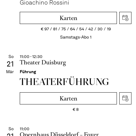
Gioachino Rossini
Karten
€
97
81
75
64
54
42
30
19
Samstags-Abo 1
So
11:00 - 12:30
Theater Duisburg
21
Mär
Führung
THEATER­FÜHR­UNG
Karten
€
8
So
11:00
Opernhaus Düsseldorf – Foyer