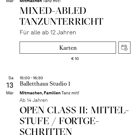
Mär
Mitmachen
Tanz mit!
MIXED-­ABLED
TANZ­UNTER­RICHT
Für alle ab 12 Jahren
Karten
€
10
Sa
15:00 - 16:30
Balletthaus Studio 1
13
Mär
Mitmachen
,
Familien
Tanz mit!
Ab 14 Jahren
OPEN CLASS II: MITTEL­
STUFE / FORT­GE­
SCHRITTEN