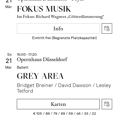
21
FOKUS MUSIK
Mär
Im Fokus: Richard Wagners „Götterdämmerung“
Info
Eintritt frei (Begrenzte Platzkapazität)
So
15:00 - 17:20
Opernhaus Düsseldorf
21
Mär
Ballett
GREY AREA
Bridget Breiner / David Dawson / Lesley
Telford
Karten
€
105
89
79
69
59
46
33
22