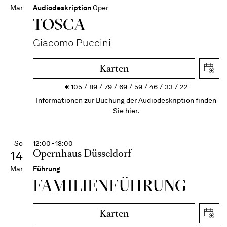
Mär
Audiodeskription
Oper
TOSCA
Giacomo Puccini
Karten
€
105
89
79
69
59
46
33
22
Informationen zur Buchung der Audiodeskription finden
Sie hier.
So
12:00 - 13:00
Opernhaus Düsseldorf
14
Mär
Führung
FAMI­LIEN­FÜH­RUNG
Karten