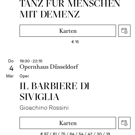
TANZ FÜR MENSCHEN
MIT DEMENZ
Karten
€
15
Do
19:30 - 22:15
Opernhaus Düsseldorf
4
Mär
Oper
IL BARBIERE DI
SIVIGLIA
Gioachino Rossini
Karten
€
97
81
75
64
54
42
30
19