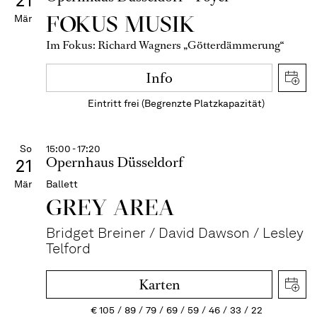
21
FOKUS MUSIK
Mär
Im Fokus: Richard Wagners „Götterdämmerung“
Info
Eintritt frei (Begrenzte Platzkapazität)
So
15:00 - 17:20
Opernhaus Düsseldorf
21
Mär
Ballett
GREY AREA
Bridget Breiner / David Dawson / Lesley
Telford
Karten
€
105
89
79
69
59
46
33
22