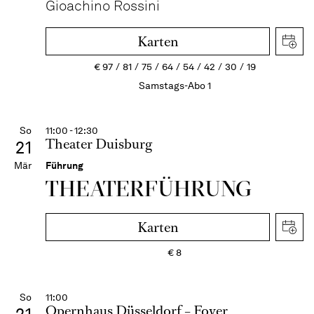
Gioachino Rossini
Karten
€
97
81
75
64
54
42
30
19
Samstags-Abo 1
So
11:00 - 12:30
Theater Duisburg
21
Mär
Führung
THEATER­FÜHR­UNG
Karten
€
8
So
11:00
Opernhaus Düsseldorf – Foyer