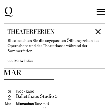
Zur Hauptnavigation springen
Zum Hauptinhalt springen
Zum Footer springen
THEATERFERIEN
SPIELPLAN
Bitte beachten Sie die angepassten Öffnungszeiten des
Opernshops und der Theaterkasse während der
Sommerferien.
Filter einblenden
>>> Mehr Infos
MÄR
Di
11:00 - 12:00
Balletthaus Studio 5
2
Mär
Mitmachen
Tanz mit!