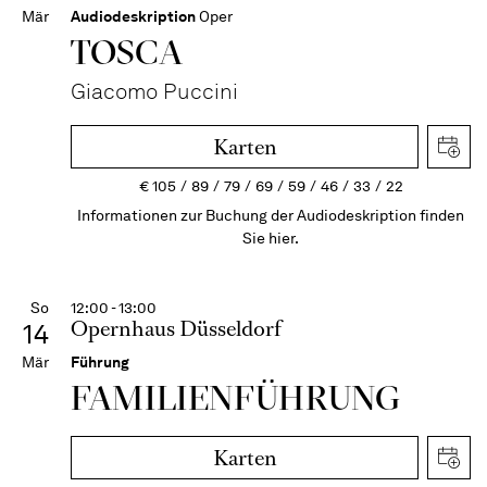
Mär
Audiodeskription
Oper
TOSCA
Giacomo Puccini
Karten
€
105
89
79
69
59
46
33
22
Informationen zur Buchung der Audiodeskription finden
Sie hier.
So
12:00 - 13:00
Opernhaus Düsseldorf
14
Mär
Führung
FAMI­LIEN­FÜH­RUNG
Karten