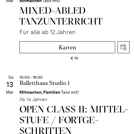
Mär
Mitmachen
Tanz mit!
MIXED-­ABLED
TANZ­UNTER­RICHT
Für alle ab 12 Jahren
Karten
€
10
Sa
15:00 - 16:30
Balletthaus Studio 1
13
Mär
Mitmachen
,
Familien
Tanz mit!
Ab 14 Jahren
OPEN CLASS II: MITTEL­
STUFE / FORT­GE­
SCHRITTEN