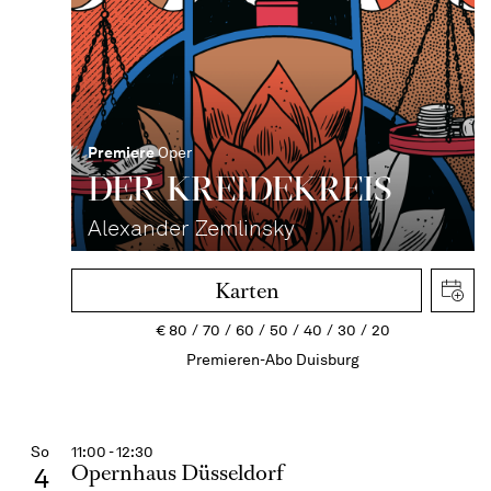
Premiere
Oper
DER KREIDE­KREIS
Alexander Zemlinsky
Karten
€
80
70
60
50
40
30
20
Premieren-Abo Duisburg
So
11:00 - 12:30
Opernhaus Düsseldorf
4