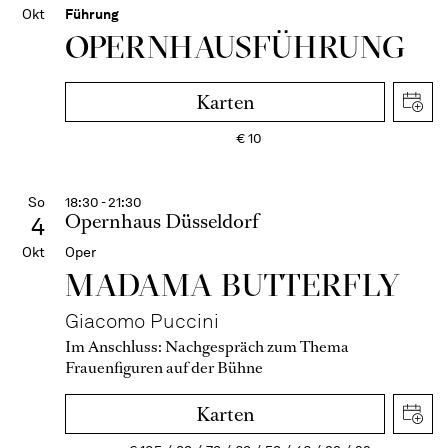
Okt
Führung
OPERN­HAUS­FÜH­RUNG
Karten
€
10
So
18:30 - 21:30
Opernhaus Düsseldorf
4
Okt
Oper
MADAMA BUTTER­FLY
Giacomo Puccini
Im Anschluss:
Nachgespräch zum Thema
Frauenfiguren auf der Bühne
Karten