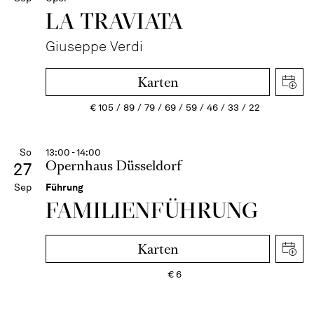
LA TRAVI­ATA
Giuseppe Verdi
Karten
€
105
89
79
69
59
46
33
22
So
13:00 - 14:00
Opernhaus Düsseldorf
27
Sep
Führung
FAMI­LIEN­FÜH­RUNG
Karten
€
6