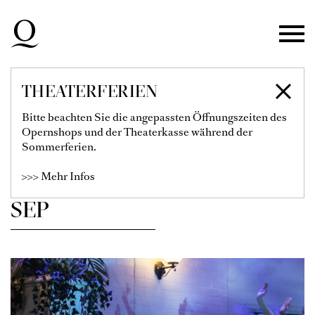
Zur Hauptnavigation springen
Zum Hauptinhalt springen
Zum Footer springen
THEATERFERIEN
SPIELPLAN
Bitte beachten Sie die angepassten Öffnungszeiten des
Opernshops und der Theaterkasse während der
Sommerferien.
Filter einblenden
>>> Mehr Infos
SEP