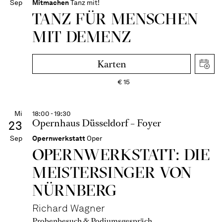
Sep
Mitmachen
Tanz mit!
TANZ FÜR MENSCHEN
MIT DEMENZ
Karten
€
15
Mi
18:00 - 19:30
Opernhaus Düsseldorf – Foyer
23
Sep
Opernwerkstatt
Oper
OPERN­WERKSTATT: DIE
MEISTER­SINGER VON
NÜRNBERG
Richard Wagner
Probenbesuch & Podiumsgespräch