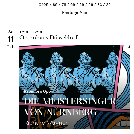
€
105
89
79
69
59
46
33
22
Freitags-Abo
So
17:00 - 22:00
Opernhaus Düsseldorf
11
Okt
Premiere
Oper
DIE MEISTERSINGER
VON NÜRNBERG
Richard Wagner