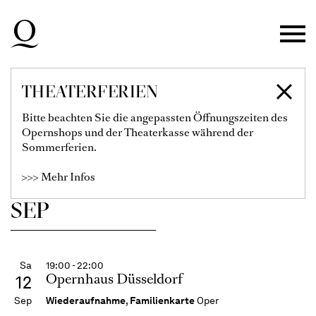
Zur Hauptnavigation springen
Zum Hauptinhalt springen
Zum Footer springen
THEATERFERIEN
SPIELPLAN
Bitte beachten Sie die angepassten Öffnungszeiten des
Opernshops und der Theaterkasse während der
Sommerferien.
Filter einblenden
>>> Mehr Infos
SEP
Sa
19:00 - 22:00
Opernhaus Düsseldorf
12
Sep
Wiederaufnahme
,
Familienkarte
Oper