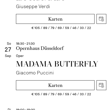
Giuseppe Verdi
Karten
€
105
89
79
69
59
46
33
22
So
18:30 - 21:30
Opernhaus Düsseldorf
27
Sep
Oper
MADAMA BUTTER­FLY
Giacomo Puccini
Karten
€
105
89
79
69
59
46
33
22
Di
18:00 - 19:30