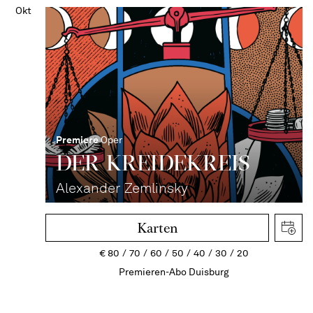
Okt
Premiere
Oper
DER KREIDE­KREIS
Alexander Zemlinsky
Karten
€
80
70
60
50
40
30
20
Premieren-Abo Duisburg