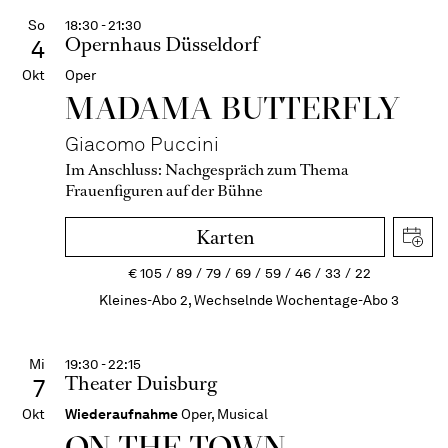
So
18:30 - 21:30
Opernhaus Düsseldorf
4
Okt
Oper
MADAMA BUTTER­FLY
Giacomo Puccini
Im Anschluss:
Nachgespräch zum Thema
Frauenfiguren auf der Bühne
Karten
€
105
89
79
69
59
46
33
22
Kleines-Abo 2, Wechselnde Wochentage-Abo 3
Mi
19:30 - 22:15
Theater Duisburg
7
Okt
Wiederaufnahme
Oper, Musical
ON THE TOWN