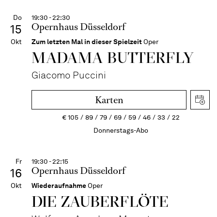
Do
19:30 - 22:30
Opernhaus Düsseldorf
15
Okt
Zum letzten Mal in dieser Spielzeit
Oper
MADAMA BUTTER­FLY
Giacomo Puccini
Karten
€
105
89
79
69
59
46
33
22
Donnerstags-Abo
Fr
19:30 - 22:15
Opernhaus Düsseldorf
16
Okt
Wiederaufnahme
Oper
DIE ZAUBER­FLÖTE