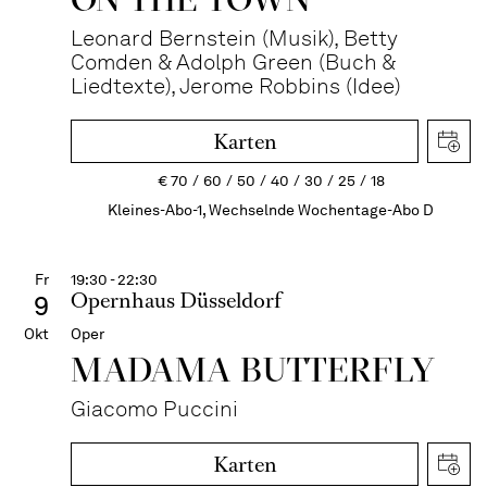
Leonard Bernstein (Musik), Betty
Comden & Adolph Green (Buch &
Liedtexte), Jerome Robbins (Idee)
Karten
€
70
60
50
40
30
25
18
Kleines-Abo-1, Wechselnde Wochentage-Abo D
Fr
19:30 - 22:30
Opernhaus Düsseldorf
9
Okt
Oper
MADAMA BUTTER­FLY
Giacomo Puccini
Karten