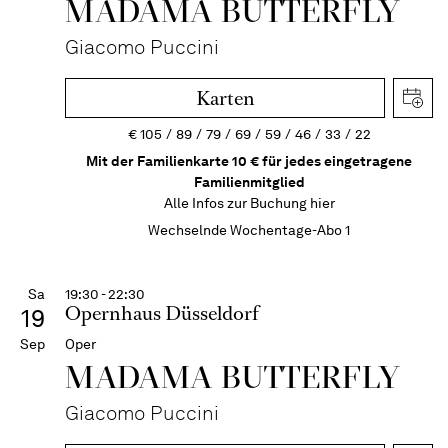
MADAMA BUTTER­FLY
Giacomo Puccini
Karten
€
105
89
79
69
59
46
33
22
Mit der Familienkarte 10 € für jedes eingetragene
Familienmitglied
Alle Infos zur Buchung
hier
Wechselnde Wochentage-Abo 1
Sa
19:30 - 22:30
Opernhaus Düsseldorf
19
Sep
Oper
MADAMA BUTTER­FLY
Giacomo Puccini