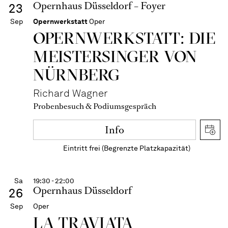
Opernhaus Düsseldorf – Foyer
23
Sep
Opernwerkstatt
Oper
OPERN­WERKSTATT: DIE
MEISTER­SINGER VON
NÜRNBERG
Richard Wagner
Probenbesuch & Podiumsgespräch
Info
Eintritt frei (Begrenzte Platzkapazität)
Sa
19:30 - 22:00
Opernhaus Düsseldorf
26
Sep
Oper
LA TRAVI­ATA