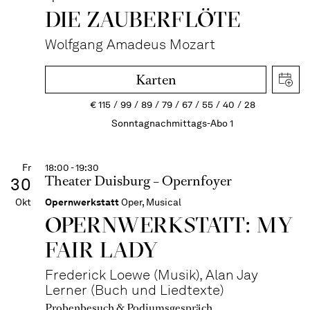
DIE ZAUBER­FLÖTE
Wolfgang Amadeus Mozart
Karten
€
115
99
89
79
67
55
40
28
Sonntagnachmittags-Abo 1
Fr
18:00 - 19:30
Theater Duisburg – Opernfoyer
30
Okt
Opernwerkstatt
Oper, Musical
OPERN­WERKSTATT: MY
FAIR LADY
Frederick Loewe (Musik), Alan Jay
Lerner (Buch und Liedtexte)
Probenbesuch & Podiumsgespräch