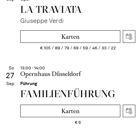
LA TRAVI­ATA
Giuseppe Verdi
Karten
€
105
89
79
69
59
46
33
22
So
13:00 - 14:00
Opernhaus Düsseldorf
27
Sep
Führung
FAMI­LIEN­FÜH­RUNG
Karten
€
6