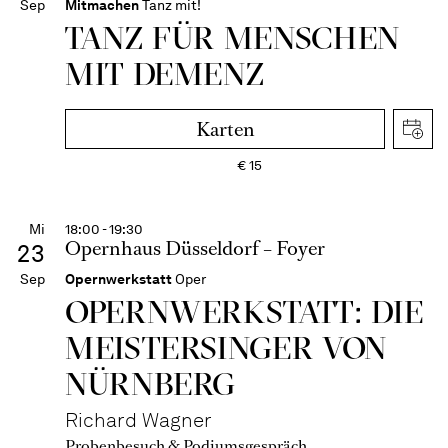
Sep
Mitmachen
Tanz mit!
TANZ FÜR MENSCHEN
MIT DEMENZ
Karten
€
15
Mi
18:00 - 19:30
Opernhaus Düsseldorf – Foyer
23
Sep
Opernwerkstatt
Oper
OPERN­WERKSTATT: DIE
MEISTER­SINGER VON
NÜRNBERG
Richard Wagner
Probenbesuch & Podiumsgespräch