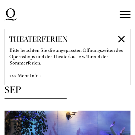
Zur Hauptnavigation springen
Zum Hauptinhalt springen
Zum Footer springen
THEATERFERIEN
SPIELPLAN
Bitte beachten Sie die angepassten Öffnungszeiten des
Opernshops und der Theaterkasse während der
Sommerferien.
Filter einblenden
>>> Mehr Infos
SEP