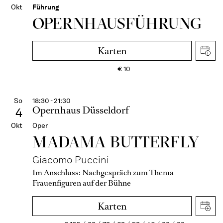
Okt
Führung
OPERN­HAUS­FÜH­RUNG
Karten
€
10
So
18:30 - 21:30
Opernhaus Düsseldorf
4
Okt
Oper
MADAMA BUTTER­FLY
Giacomo Puccini
Im Anschluss:
Nachgespräch zum Thema
Frauenfiguren auf der Bühne
Karten