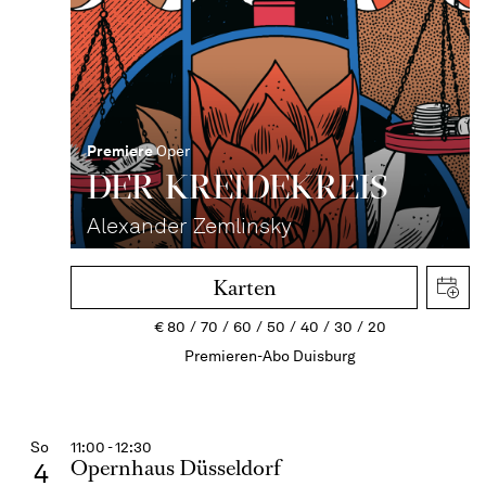
Premiere
Oper
DER KREIDE­KREIS
Alexander Zemlinsky
Karten
€
80
70
60
50
40
30
20
Premieren-Abo Duisburg
So
11:00 - 12:30
Opernhaus Düsseldorf
4