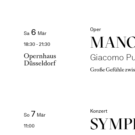
Oper
6
Sa
Mär
MANO
18:30 - 21:30
Opernhaus
Giacomo Pu
Düsseldorf
Große Gefühle zwi
Konzert
7
So
Mär
SYMP
11:00