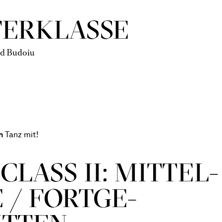
TERKLASSE
ad Budoiu
n
Tanz mit!
CLASS II: MITTEL­
 / FORT­GE­