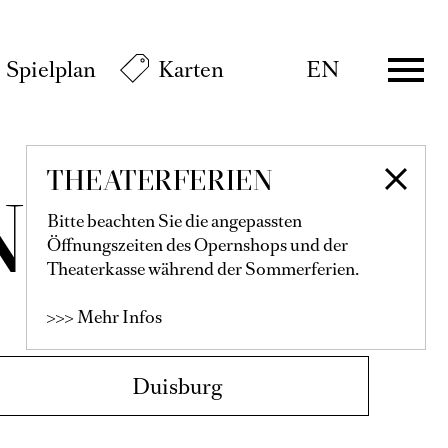
Spielplan
Karten
EN
Karten
€
80
70
60
50
40
30
20
Wechselnde Wochentage-Abo A
THEATERFERIEN
Bitte beachten Sie die angepassten
Öffnungszeiten des Opernshops und der
Theaterkasse während der Sommerferien.
>>> Mehr Infos
Karten
€
115
99
89
79
67
55
40
28
aix
Informationen zur Buchung der