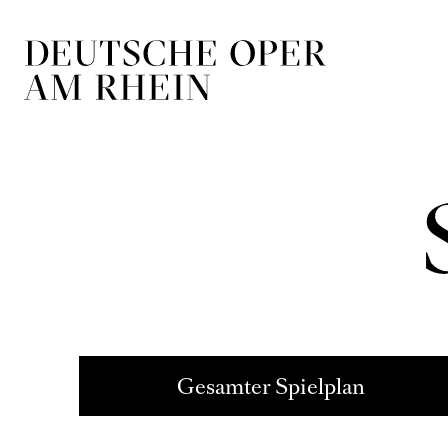
Zur Hauptnavigation springen
Zum Hauptin
Oper
28
So
Feb
SIEG­
16:00 - 21:00
Theater Duisburg
Richard Wa
Schmiedekunst triff
Zum letzten Mal in d
28
So
Feb
RITU
18:30 - 21:00
Opernhaus
Ohad Nahar