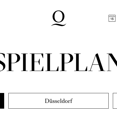
halt springen
Zum Footer springen
FRIED
gner
t Klanggewalt: Die Opernsaga geht weiter
ieser Spielzeit
,
Audiodeskription
Ballett
ALE
in / Neshama Nashman / Martin Ch