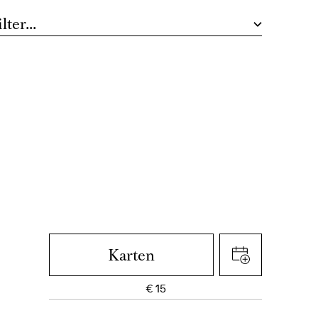
Audiodeskription finden Sie hier.
Ballett-Abo 1
Karten
€
15