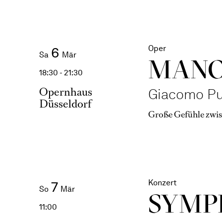
Oper
6
Sa
Mär
MANO
18:30 - 21:30
Opernhaus
Giacomo Pu
Düsseldorf
Große Gefühle zwi
Konzert
7
So
Mär
SYMP
11:00