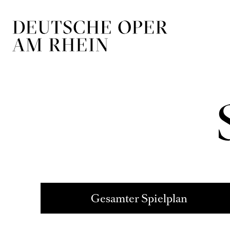
Zur Hauptnavigation springen
Zum Hauptin
Oper
28
So
Feb
SIEG­
16:00 - 21:00
Theater Duisburg
Richard Wa
Gesamter Spielplan
Schmiedekunst triff
Datum...
Zum letzten Mal in d
28
So
Feb
RITU
18:30 - 21:00
Opernhaus
Ohad Nahar