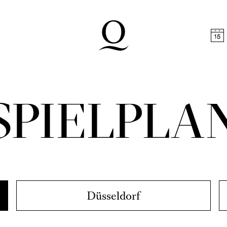
halt springen
Zum Footer springen
FRIED
gner
Düsseldorf
t Klanggewalt: Die Opernsaga geht weiter
Sparte...
Fi
ieser Spielzeit
,
Audiodeskription
Ballett
ALE
in / Neshama Nashman / Martin Ch