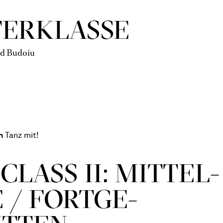
TERKLASSE
ad Budoiu
n
Tanz mit!
CLASS II: MITTEL­
 / FORT­GE­