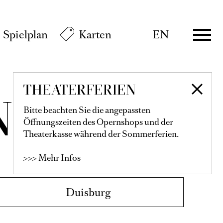
Spielplan
Karten
EN
Karten
€
80
70
60
50
40
30
20
Duisburg
Wechselnde Wochentage-Abo A
THEATERFERIEN
Bitte beachten Sie die angepassten
Öffnungszeiten des Opernshops und der
lter...
Theaterkasse während der Sommerferien.
>>> Mehr Infos
Karten
€
115
99
89
79
67
55
40
28
aix
Informationen zur Buchung der