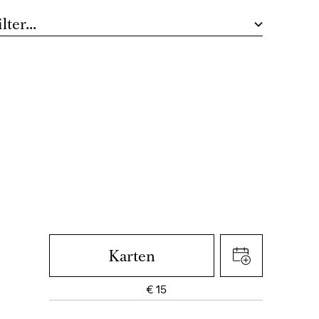
Audiodeskription finden Sie hier.
Ballett-Abo 1
Karten
€
15