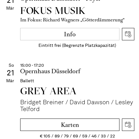
21
FOKUS MUSIK
Mär
Im Fokus: Richard Wagners „Götterdämmerung“
Info
Eintritt frei (Begrenzte Platzkapazität)
So
15:00 - 17:20
Opernhaus Düsseldorf
21
Mär
Ballett
GREY AREA
Bridget Breiner / David Dawson / Lesley
Telford
Karten
€
105
89
79
69
59
46
33
22