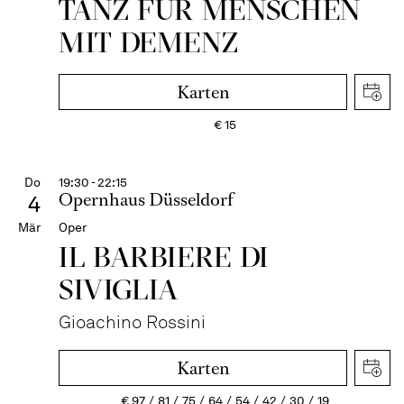
TANZ FÜR MENSCHEN
MIT DEMENZ
Karten
€
15
Do
19:30 - 22:15
Opernhaus Düsseldorf
4
Mär
Oper
IL BARBIERE DI
SIVIGLIA
Gioachino Rossini
Karten
€
97
81
75
64
54
42
30
19