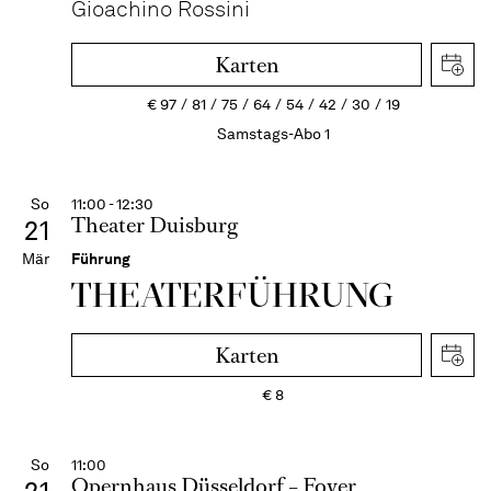
Gioachino Rossini
Karten
€
97
81
75
64
54
42
30
19
Samstags-Abo 1
So
11:00 - 12:30
Theater Duisburg
21
Mär
Führung
THEATER­FÜHR­UNG
Karten
€
8
So
11:00
Opernhaus Düsseldorf – Foyer