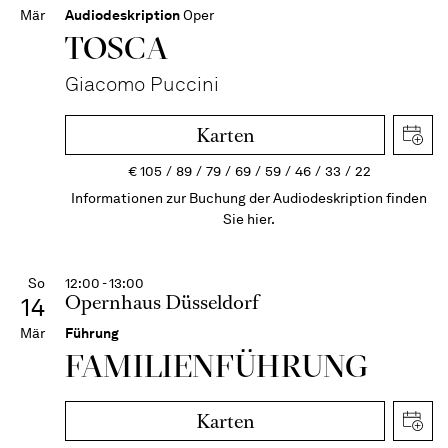
Mär
Audiodeskription
Oper
TOSCA
Giacomo Puccini
Karten
€
105
89
79
69
59
46
33
22
Informationen zur Buchung der Audiodeskription finden
Sie hier.
So
12:00 - 13:00
Opernhaus Düsseldorf
14
Mär
Führung
FAMI­LIEN­FÜH­RUNG
Karten