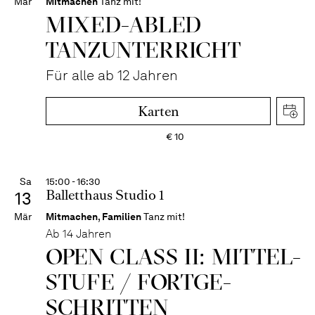
Mär
Mitmachen
Tanz mit!
MIXED-­ABLED
TANZ­UNTER­RICHT
Für alle ab 12 Jahren
Karten
€
10
Sa
15:00 - 16:30
Balletthaus Studio 1
13
Mär
Mitmachen
,
Familien
Tanz mit!
Ab 14 Jahren
OPEN CLASS II: MITTEL­
STUFE / FORT­GE­
SCHRITTEN