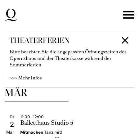
RITUALE
Zur Hauptnavigation springen
Ohad Naharin / Neshama Nashman /
Martin Chaix
Zum Hauptinhalt springen
Karten
Zum Footer springen
Filter einblenden
THEATERFERIEN
€
115
99
89
79
67
55
40
28
Bitte beachten Sie die angepassten Öffnungszeiten des
Informationen zur Buchung der Audiodeskription finden
Opernshops und der Theaterkasse während der
Sie hier.
Sommerferien.
Ballett-Abo 1
>>> Mehr Infos
MÄR
Di
11:00 - 12:00
Balletthaus Studio 5
2
Mär
Mitmachen
Tanz mit!