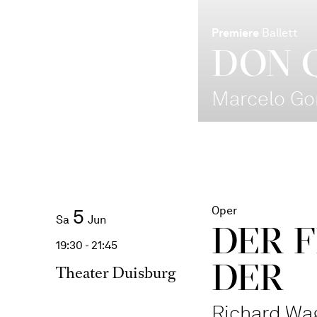
Premiere
Ballett
DON 
Marcelo G
Oper
5
Sa
Jun
DER F
19:30 - 21:45
DER
Theater Duisburg
Richard Wa