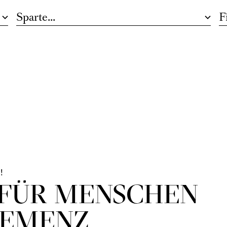
gner
 Großes Finale der Opernsaga
!
 FÜR MENSCHEN
DEMENZ