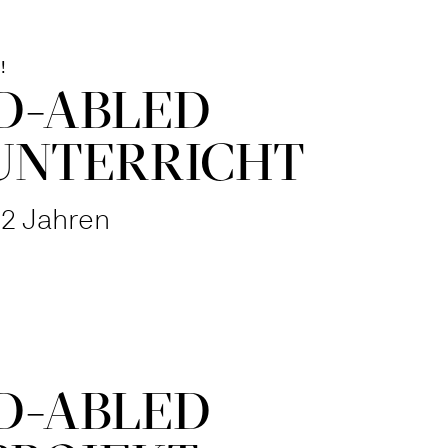
!
D-­ABLED
UNTER­RICHT
12 Jahren
D-ABLED