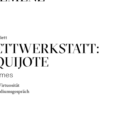
lett
TT­WERKSTATT:
QUIJOTE
omes
irtuosität
diumsgespräch