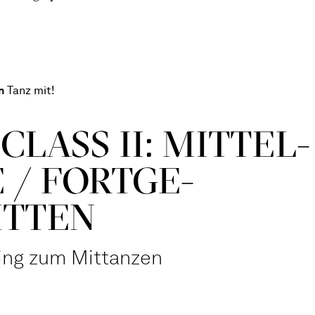
n
Tanz mit!
CLASS II: MITTEL­
 / FORT­GE­
ITTEN
ning zum Mittanzen