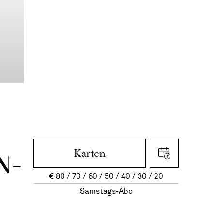
Karten
N­
€
80
70
60
50
40
30
20
Samstags-Abo