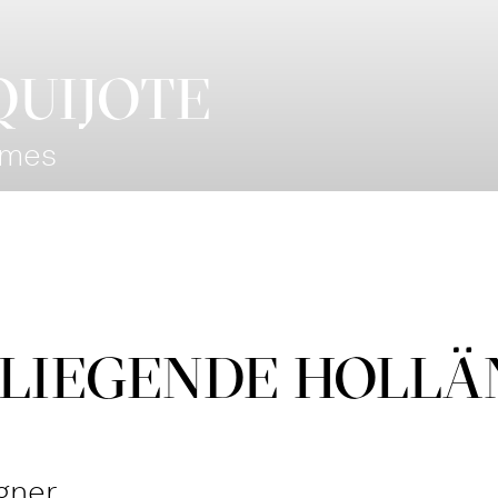
QUIJOTE
omes
LIE­GEN­DE HOL­LÄ
gner