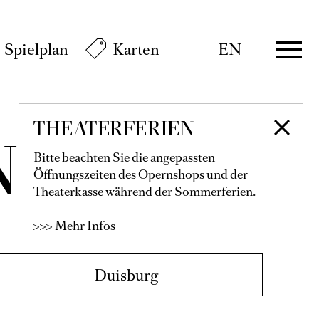
€
80
70
60
50
40
30
20
Informationen zur Buchung der
Spielplan
Karten
EN
Audiodeskription finden Sie hier.
Mit der Familienkarte 10 € für jedes
eingetragene Familienmitglied
Duisburg
Alle Infos zur Buchung
hier
THEATERFERIEN
Bitte beachten Sie die angepassten
Gemischtes Abo G
Öffnungszeiten des Opernshops und der
lter...
Theaterkasse während der Sommerferien.
>>> Mehr Infos
Karten
€
115
99
89
79
67
55
40
28