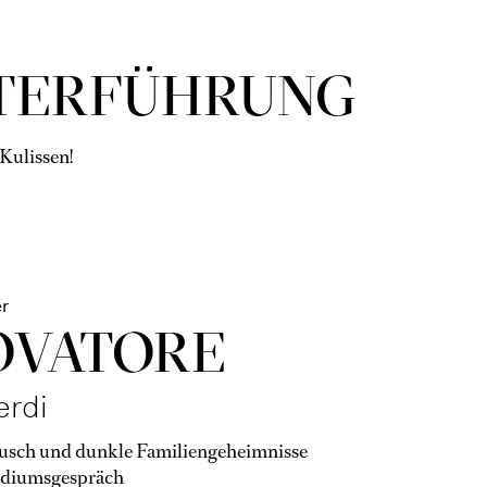
ER­FÜHR­UNG
 Kulissen!
r
OVA­TORE
erdi
ausch und dunkle Familiengeheimnisse
diumsgespräch