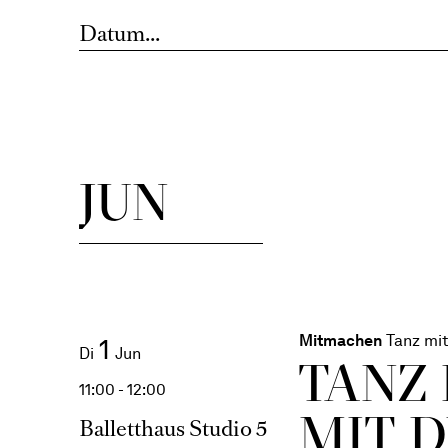
Opernhaus
Richard Wa
Düsseldorf
Lodernde Erlösung:
JUN
Mitmachen
Tanz mit
1
Di
Jun
TANZ
11:00 - 12:00
MIT 
Balletthaus Studio 5