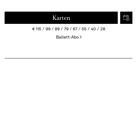
Karten
€
115
99
89
79
67
55
40
28
Ballett-Abo 1
Termine
Beschreibung
Ein Feuerwerk der Virtuosität
Uraufführung
ca. 2 ½ Stunden, eine Pause