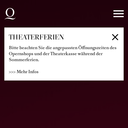
Zur Hauptnavigation springen
Zum Hauptinhalt springen
Zum Footer springen
THEATERFERIEN
Bitte beachten Sie die angepassten Öffnungszeiten des
Opernshops und der Theaterkasse während der
Sommerferien.
>>> Mehr Infos