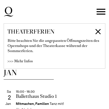
Theater Duisburg
31
Zur Hauptnavigation springen
Dez
Zum letzten Mal in dieser Spielzeit
Oper, Musical
Zum Hauptinhalt springen
MY FAIR LADY
Frederick Loewe (Musik), Alan Jay
Zum Footer springen
THEATERFERIEN
Lerner (Buch und Liedtexte)
Bitte beachten Sie die angepassten Öffnungszeiten des
Karten
Opernshops und der Theaterkasse während der
Sommerferien.
€
92
81
71
61
54
47
37
>>> Mehr Infos
JAN
Sa
15:00 - 16:30
Balletthaus Studio 1
2
Jan
Mitmachen
,
Familien
Tanz mit!