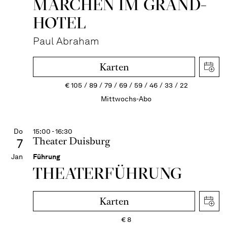
MÄRCHEN IM GRAND-
HOTEL
Paul Abraham
Karten
€
105
89
79
69
59
46
33
22
Mittwochs-Abo
Do
15:00 - 16:30
Theater Duisburg
7
Jan
Führung
THEATER­FÜHR­UNG
Karten
€
8