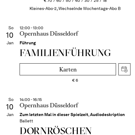
€
70
60
50
40
30
25
18
Kleines-Abo-2, Wechselnde Wochentage-Abo B
So
12:00 - 13:00
Opernhaus Düsseldorf
10
Jan
Führung
FAMI­LIEN­FÜH­RUNG
Karten
€
6
So
14:00 - 16:15
Opernhaus Düsseldorf
10
Jan
Zum letzten Mal in dieser Spielzeit
,
Audiodeskription
Ballett
DORN­RÖSCHEN