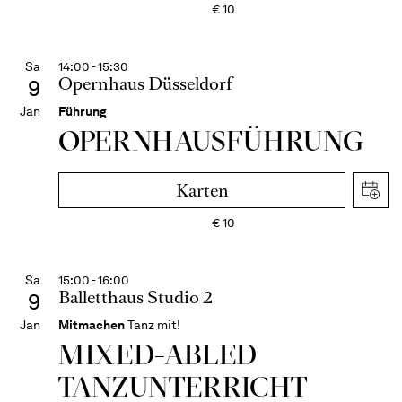
€
10
Sa
14:00 - 15:30
Opernhaus Düsseldorf
9
Jan
Führung
OPERN­HAUS­FÜH­RUNG
Karten
€
10
Sa
15:00 - 16:00
Balletthaus Studio 2
9
Jan
Mitmachen
Tanz mit!
MIXED-­ABLED
TANZ­UNTER­RICHT