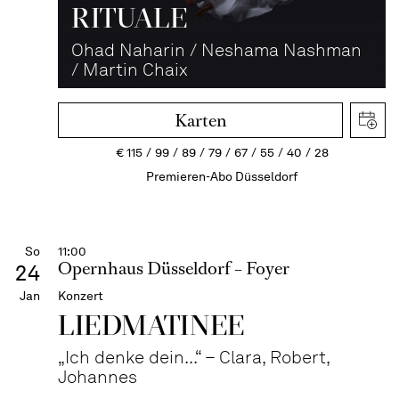
RITUALE
Ohad Naharin / Neshama Nashman
/ Martin Chaix
Karten
€
115
99
89
79
67
55
40
28
Premieren-Abo Düsseldorf
So
11:00
Opernhaus Düsseldorf – Foyer
24
Jan
Konzert
LIEDMATINEE
„Ich denke dein...“ – Clara, Robert,
Johannes