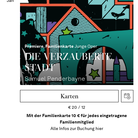
Jan
Premiere
,
Familienkarte
Junge Oper
DIE VERZAUBERTE
STADT
Samuel Penderbayne
Karten
€
20
12
Mit der Familienkarte 10 € für jedes eingetragene
Familienmitglied
Alle Infos zur Buchung
hier