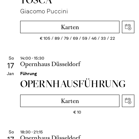
Giacomo Puccini
Karten
€
105
89
79
69
59
46
33
22
So
14:00 - 15:30
Opernhaus Düsseldorf
17
Jan
Führung
OPERN­HAUS­FÜH­RUNG
Karten
€
10
So
18:30 - 21:15
Opernhaus Düsseldorf