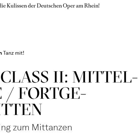
die Kulissen der Deutschen Oper am Rhein!
n
Tanz mit!
CLASS II: MITTEL­
 / FORT­GE­
ITTEN
ning zum Mittanzen