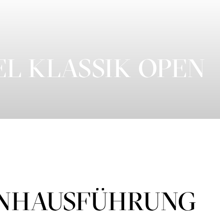
EL KLASSIK OPEN
­HAUS­FÜH­RUNG