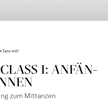
n
Tanz mit!
CLASS I: ANFÄN­
N­NEN
ning zum Mittanzen