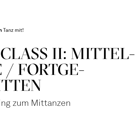
n
Tanz mit!
CLASS II: MITTEL­
 / FORT­GE­
ITTEN
ning zum Mittanzen