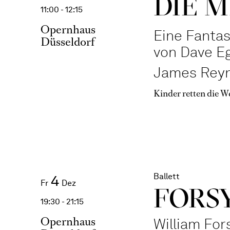
DIE M
11:00 - 12:15
Opernhaus
Eine Fanta
Düsseldorf
von Dave E
James Reyn
Kinder retten die We
Ballett
4
Fr
Dez
FORSY
19:30 - 21:15
Opernhaus
William For