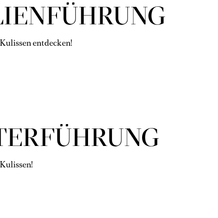
LIEN­FÜH­RUNG
 Kulissen entdecken!
ER­FÜHR­UNG
 Kulissen!