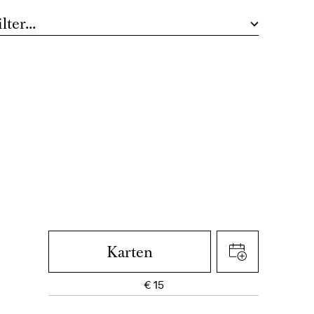
lter...
Karten
€
15