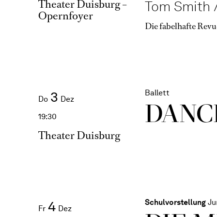
Theater Duisburg –
Tom Smith /
Opernfoyer
Die fabelhafte Revu
Ballett
3
Do
Dez
DANC
19:30
Theater Duisburg
Schulvorstellung
Ju
4
Fr
Dez