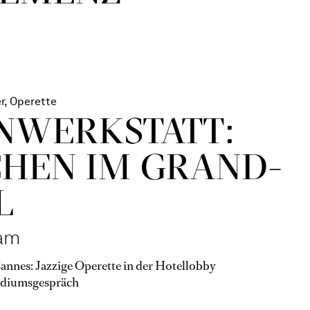
r, Operette
N­WERKSTATT:
HEN IM GRAND-
L
am
nnes: Jazzige Operette in der Hotellobby
diumsgespräch