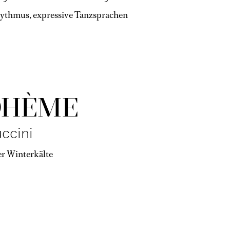
hythmus, expressive Tanzsprachen
OHÈME
ccini
er Winterkälte