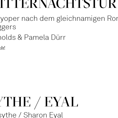
ITTER­NACHTS­TÜR
syoper nach dem gleichnamigen R
ggers
olds & Pamela Dürr
lt!
THE / EYAL
sythe / Sharon Eyal