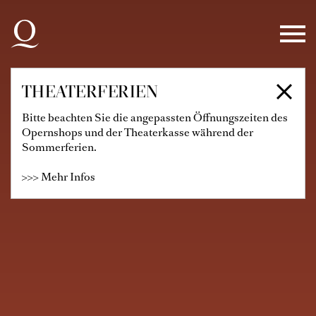
Zur Hauptnavigation springen
Zum Hauptinhalt springen
Zum Footer springen
THEATERFERIEN
Bitte beachten Sie die angepassten Öffnungszeiten des
Opernshops und der Theaterkasse während der
Sommerferien.
>>> Mehr Infos