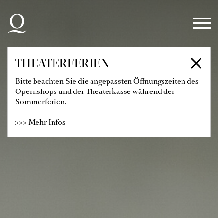
Zur Hauptnavigation springen
Zum Hauptinhalt springen
Zum Footer springen
THEATERFERIEN
Bitte beachten Sie die angepassten Öffnungszeiten des
Opernshops und der Theaterkasse während der
Sommerferien.
>>> Mehr Infos