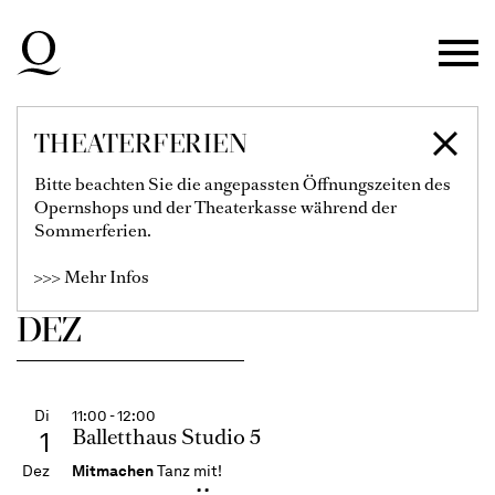
Opernhaus Düsseldorf
29
Zur Hauptnavigation springen
Nov
Ballett
FORSYTHE / EYAL
Zum Hauptinhalt springen
William Forsythe / Sharon Eyal
Zum Footer springen
THEATERFERIEN
Karten
Bitte beachten Sie die angepassten Öffnungszeiten des
Opernshops und der Theaterkasse während der
€
115
99
89
79
67
55
40
28
Sommerferien.
Ballett-Abo 1
>>> Mehr Infos
DEZ
Di
11:00 - 12:00
Balletthaus Studio 5
1
Dez
Mitmachen
Tanz mit!