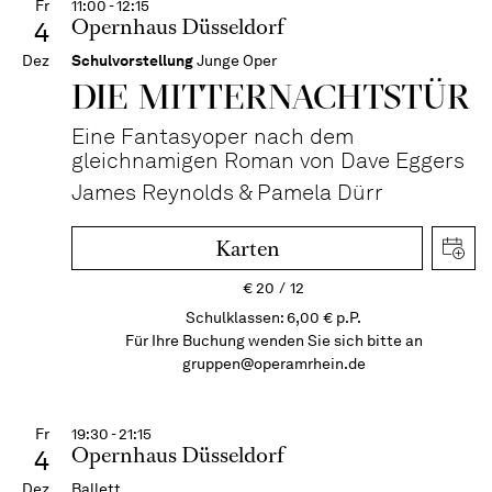
Fr
11:00 - 12:15
Opernhaus Düsseldorf
4
Dez
Schulvorstellung
Junge Oper
DIE MITTER­NACHTS­TÜR
Eine Fantasyoper nach dem
gleichnamigen Roman von Dave Eggers
James Reynolds & Pamela Dürr
Karten
€
20
12
Schulklassen: 6,00 € p.P.
Für Ihre Buchung wenden Sie sich bitte an
gruppen@operamrhein.de
Fr
19:30 - 21:15
Opernhaus Düsseldorf
4
Dez
Ballett