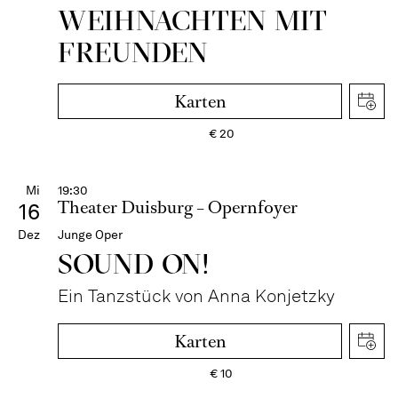
WEIH­NACH­TEN MIT
FREUN­DEN
Karten
€
20
Mi
19:30
Theater Duisburg – Opernfoyer
16
Dez
Junge Oper
SOUND ON!
Ein Tanzstück von Anna Konjetzky
Karten
€
10