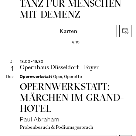
TANZ FÜR MENSCHEN
MIT DEMENZ
Karten
€
15
Di
18:00 - 19:30
Opernhaus Düsseldorf – Foyer
1
Dez
Opernwerkstatt
Oper, Operette
OPERN­WERKSTATT:
MÄRCHEN IM GRAND-
HOTEL
Paul Abraham
Probenbesuch & Podiumsgespräch