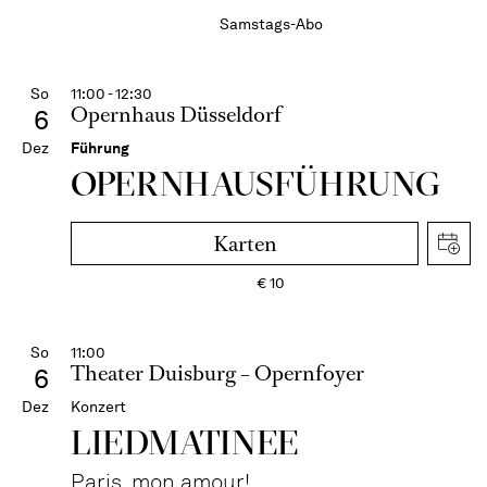
Samstags-Abo
So
11:00 - 12:30
Opernhaus Düsseldorf
6
Dez
Führung
OPERN­HAUS­FÜH­RUNG
Karten
€
10
So
11:00
Theater Duisburg – Opernfoyer
6
Dez
Konzert
LIEDMATINEE
Paris, mon amour!