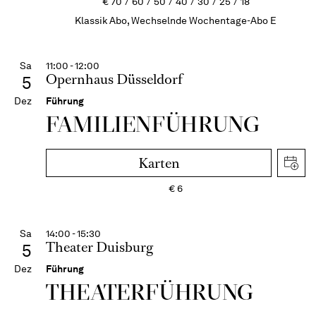
€
70
60
50
40
30
25
18
Klassik Abo, Wechselnde Wochentage-Abo E
Sa
11:00 - 12:00
Opernhaus Düsseldorf
5
Dez
Führung
FAMI­LIEN­FÜH­RUNG
Karten
€
6
Sa
14:00 - 15:30
Theater Duisburg
5
Dez
Führung
THEATER­FÜHR­UNG