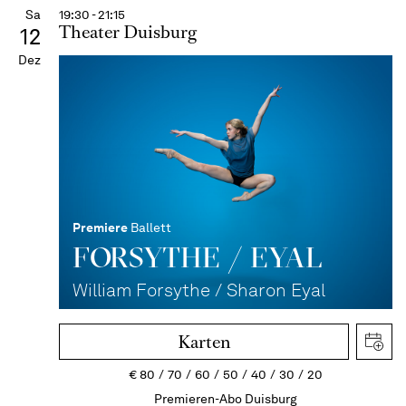
Sa
19:30 - 21:15
Theater Duisburg
12
Dez
Premiere
Ballett
FORSYTHE / EYAL
William Forsythe / Sharon Eyal
Karten
€
80
70
60
50
40
30
20
Premieren-Abo Duisburg