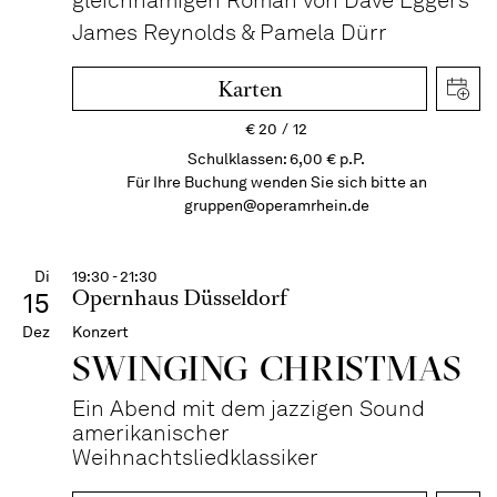
gleichnamigen Roman von Dave Eggers
James Reynolds & Pamela Dürr
Karten
€
20
12
Schulklassen: 6,00 € p.P.
Für Ihre Buchung wenden Sie sich bitte an
gruppen@operamrhein.de
Di
19:30 - 21:30
Opernhaus Düsseldorf
15
Dez
Konzert
SWINGING CHRIST­MAS
Ein Abend mit dem jazzigen Sound
amerikanischer
Weihnachtsliedklassiker