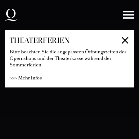
Zur Hauptnavigation springen
Zum Hauptinhalt springen
Zum Footer springen
THEATERFERIEN
Bitte beachten Sie die angepassten Öffnungszeiten des
Opernshops und der Theaterkasse während der
Sommerferien.
>>> Mehr Infos