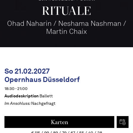
RITUALE
Ohad Naharin / Neshama Nashman /
Martin Chaix
So 21.02.2027
Opernhaus Düsseldorf
18:30 - 21:00
Audiodeskription
Ballett
Im Anschluss:
Nachgefragt
Karten
€
115
99
89
79
67
55
40
28