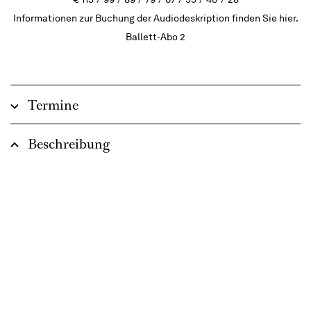
Informationen zur Buchung der Audiodeskription finden Sie hier.
Ballett-Abo 2
Termine
Beschreibung
Rhythmen. Riten. Rausch.
George & Zalman
Uraufführung am 5. Juli 2006, Machol-Shahem Tanzhaus,
Jerusalem, Batsheva Ensemble
Black Milk
Uraufführung am 25. September 1990, Suzanne Dellal Center, Tel-
Aviv, Batsheva Ensemble