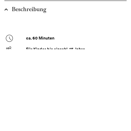
Beschreibung
ca. 60 Minuten
Für Kinder bis einschl. 15 Jahre
Entdecke deine Möglichkeiten und die Freude
am Tanzen – für alle!
In unserem barrierefreien Balletthaus bieten wir
regelmäßig unseren Mixed-Abled-
Tanzunterricht an. Dieses offene Format basiert
auf Impulsen, die dir helfen, deinen Körper – mit
oder ohne Behinderung – tänzerisch