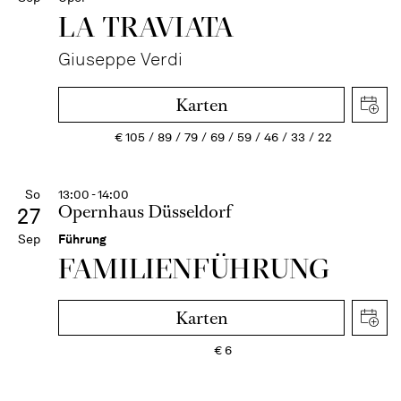
LA TRAVI­ATA
Giuseppe Verdi
Karten
€
105
89
79
69
59
46
33
22
So
13:00 - 14:00
Opernhaus Düsseldorf
27
Sep
Führung
FAMI­LIEN­FÜH­RUNG
Karten
€
6