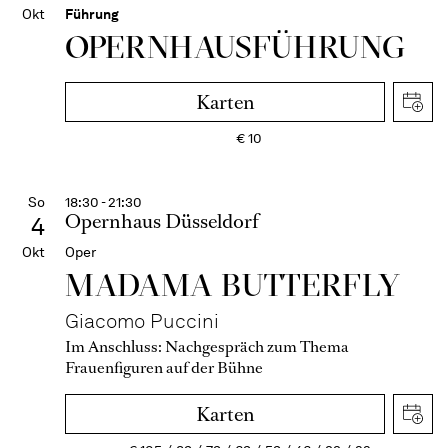
Okt
Führung
OPERN­HAUS­FÜH­RUNG
Karten
€
10
So
18:30 - 21:30
Opernhaus Düsseldorf
4
Okt
Oper
MADAMA BUTTER­FLY
Giacomo Puccini
Im Anschluss:
Nachgespräch zum Thema
Frauenfiguren auf der Bühne
Karten