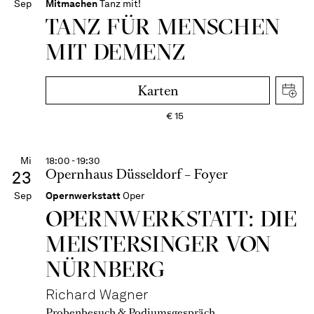
Sep
Mitmachen
Tanz mit!
TANZ FÜR MENSCHEN
MIT DEMENZ
Karten
€
15
Mi
18:00 - 19:30
Opernhaus Düsseldorf – Foyer
23
Sep
Opernwerkstatt
Oper
OPERN­WERKSTATT: DIE
MEISTER­SINGER VON
NÜRNBERG
Richard Wagner
Probenbesuch & Podiumsgespräch