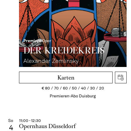
Premiere
Oper
DER KREIDE­KREIS
Alexander Zemlinsky
Karten
€
80
70
60
50
40
30
20
Premieren-Abo Duisburg
So
11:00 - 12:30
Opernhaus Düsseldorf
4