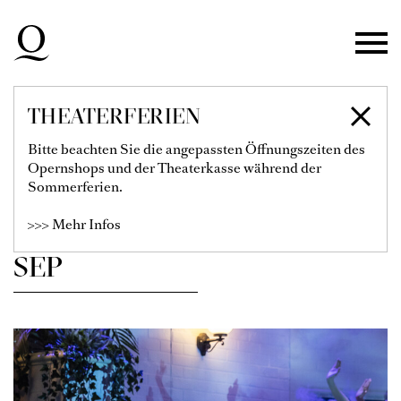
Zur Hauptnavigation springen
Zum Hauptinhalt springen
Zum Footer springen
THEATERFERIEN
SPIELPLAN
Bitte beachten Sie die angepassten Öffnungszeiten des
Opernshops und der Theaterkasse während der
Sommerferien.
Filter einblenden
>>> Mehr Infos
SEP