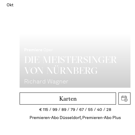
Okt
Premiere
Oper
DIE MEISTERSINGER
VON NÜRNBERG
Richard Wagner
Karten
€
115
99
89
79
67
55
40
28
Premieren-Abo Düsseldorf, Premieren-Abo Plus