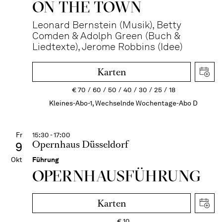
ON THE TOWN
Leonard Bernstein (Musik), Betty
Comden & Adolph Green (Buch &
Liedtexte), Jerome Robbins (Idee)
Karten
€
70
60
50
40
30
25
18
Kleines-Abo-1, Wechselnde Wochentage-Abo D
Fr
15:30 - 17:00
Opernhaus Düsseldorf
9
Okt
Führung
OPERN­HAUS­FÜH­RUNG
Karten
€
10