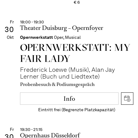
€
6
Fr
18:00 - 19:30
Theater Duisburg – Opernfoyer
30
Okt
Opernwerkstatt
Oper, Musical
OPERN­WERKSTATT: MY
FAIR LADY
Frederick Loewe (Musik), Alan Jay
Lerner (Buch und Liedtexte)
Probenbesuch & Podiumsgespräch
Info
Eintritt frei (Begrenzte Platzkapazität)
Fr
19:30 - 21:15
Opernhaus Düsseldorf
30