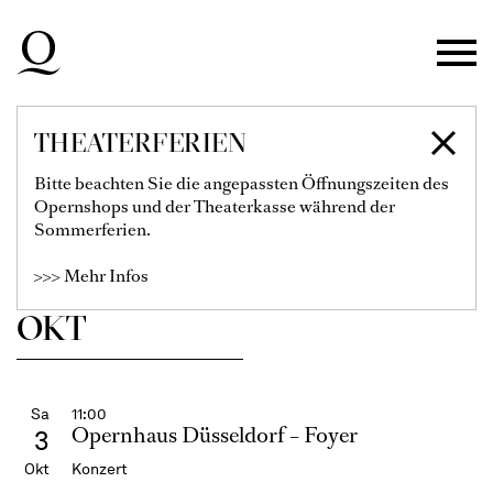
Sep
Wiederaufnahme
Konzert
Zur Hauptnavigation springen
COME­DIAN HARMO­
NISTS –
Zum Hauptinhalt springen
BEST OF
Zum Footer springen
Filter einblenden
THEATERFERIEN
Karten
Bitte beachten Sie die angepassten Öffnungszeiten des
Opernshops und der Theaterkasse während der
€
35
25
15
Sommerferien.
Mittwochs-Abo
>>> Mehr Infos
OKT
Sa
11:00
Opernhaus Düsseldorf – Foyer
3
Okt
Konzert