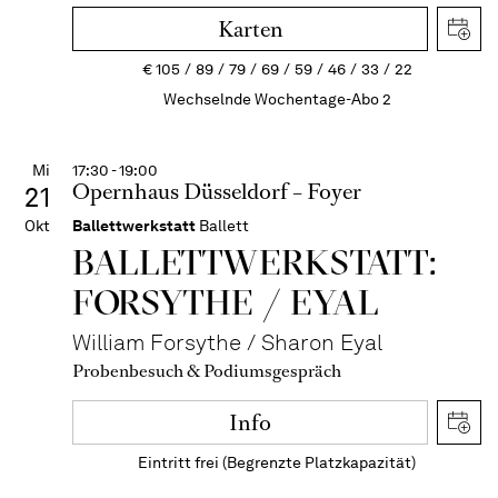
Karten
€
105
89
79
69
59
46
33
22
Wechselnde Wochentage-Abo 2
Mi
17:30 - 19:00
Opernhaus Düsseldorf – Foyer
21
Okt
Ballettwerkstatt
Ballett
BALLETT­WERKSTATT:
FORSYTHE / EYAL
William Forsythe / Sharon Eyal
Probenbesuch & Podiumsgespräch
Info
Eintritt frei (Begrenzte Platzkapazität)