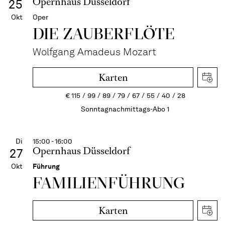
Opernhaus Düsseldorf
25
Okt
Oper
DIE ZAUBER­FLÖTE
Wolfgang Amadeus Mozart
Karten
€
115
99
89
79
67
55
40
28
Sonntagnachmittags-Abo 1
Di
15:00 - 16:00
Opernhaus Düsseldorf
27
Okt
Führung
FAMI­LIEN­FÜH­RUNG
Karten