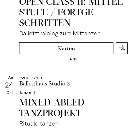
OPEN CLASS II: MITTEL­
STUFE / FORT­GE­
SCHRITTEN
Balletttraining zum Mittanzen
Karten
€
15
Sa
16:00 - 17:00
Balletthaus Studio 2
24
Okt
Tanz mit!
MIXED-ABLED
TANZPROJEKT
Rituale tanzen