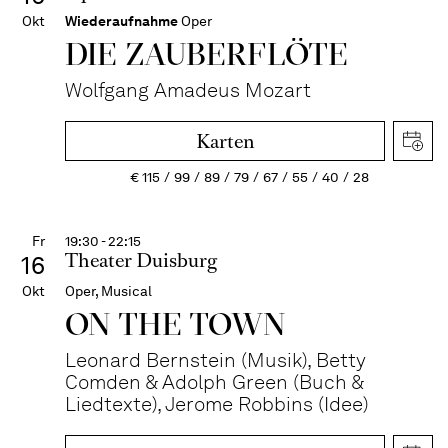
Okt
Wiederaufnahme
Oper
DIE ZAUBER­FLÖTE
Wolfgang Amadeus Mozart
Karten
€
115
99
89
79
67
55
40
28
Fr
19:30 - 22:15
Theater Duisburg
16
Okt
Oper, Musical
ON THE TOWN
Leonard Bernstein (Musik), Betty
Comden & Adolph Green (Buch &
Liedtexte), Jerome Robbins (Idee)