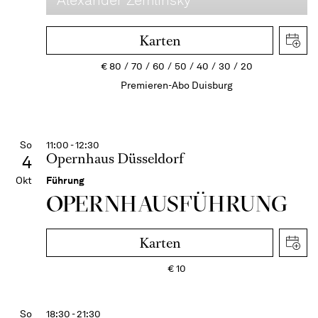
Alexander Zemlinsky
Karten
€
80
70
60
50
40
30
20
Premieren-Abo Duisburg
So
11:00 - 12:30
Opernhaus Düsseldorf
4
Okt
Führung
OPERN­HAUS­FÜH­RUNG
Karten
€
10
So
18:30 - 21:30