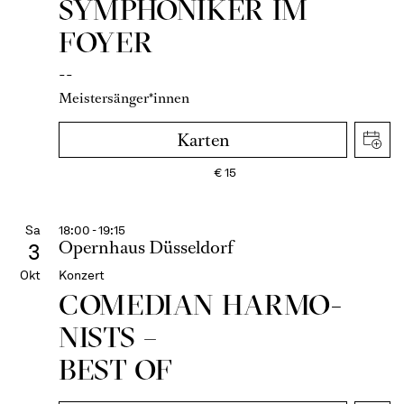
SYMPHONIKER IM
FOYER
--
Meistersänger*innen
Karten
€
15
Sa
18:00 - 19:15
Opernhaus Düsseldorf
3
Okt
Konzert
COME­DIAN HARMO­
NISTS –
BEST OF