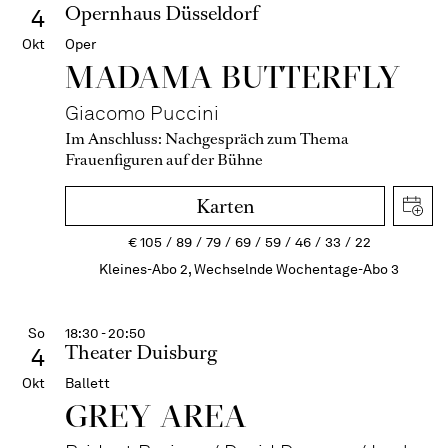
Opernhaus Düsseldorf
4
Okt
Oper
MADAMA BUTTER­FLY
Giacomo Puccini
Im Anschluss:
Nachgespräch zum Thema
Frauenfiguren auf der Bühne
Karten
€
105
89
79
69
59
46
33
22
Kleines-Abo 2, Wechselnde Wochentage-Abo 3
So
18:30 - 20:50
Theater Duisburg
4
Okt
Ballett
GREY AREA