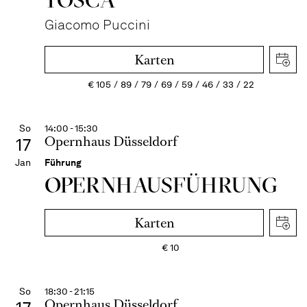
Giacomo Puccini
Karten
€
105
89
79
69
59
46
33
22
So
14:00 - 15:30
Opernhaus Düsseldorf
17
Jan
Führung
OPERN­HAUS­FÜH­RUNG
Karten
€
10
So
18:30 - 21:15
Opernhaus Düsseldorf