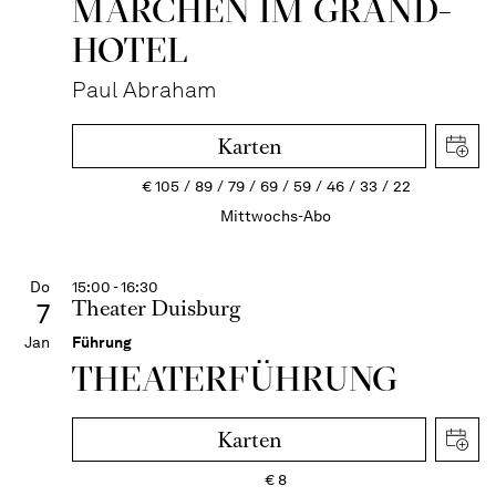
MÄRCHEN IM GRAND-
HOTEL
Paul Abraham
Karten
€
105
89
79
69
59
46
33
22
Mittwochs-Abo
Do
15:00 - 16:30
Theater Duisburg
7
Jan
Führung
THEATER­FÜHR­UNG
Karten
€
8