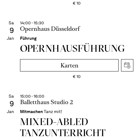
€
10
Sa
14:00 - 15:30
Opernhaus Düsseldorf
9
Jan
Führung
OPERN­HAUS­FÜH­RUNG
Karten
€
10
Sa
15:00 - 16:00
Balletthaus Studio 2
9
Jan
Mitmachen
Tanz mit!
MIXED-­ABLED
TANZ­UNTER­RICHT