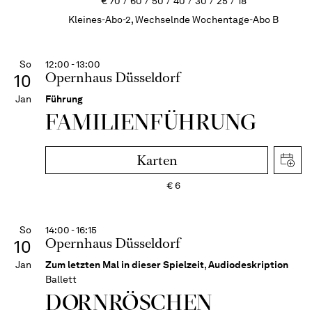
€
70
60
50
40
30
25
18
Kleines-Abo-2, Wechselnde Wochentage-Abo B
So
12:00 - 13:00
Opernhaus Düsseldorf
10
Jan
Führung
FAMI­LIEN­FÜH­RUNG
Karten
€
6
So
14:00 - 16:15
Opernhaus Düsseldorf
10
Jan
Zum letzten Mal in dieser Spielzeit
,
Audiodeskription
Ballett
DORN­RÖSCHEN