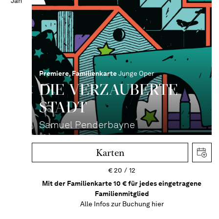
Jan
Premiere
,
Familienkarte
Junge Oper
DIE VERZAUBERTE
STADT
Samuel Penderbayne
Karten
€
20
12
Mit der Familienkarte 10 € für jedes eingetragene
Familienmitglied
Alle Infos zur Buchung
hier