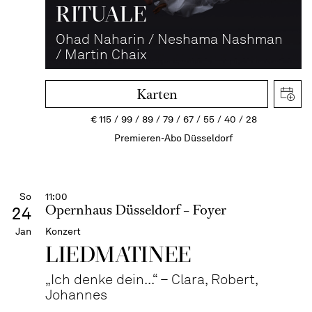
RITUALE
Ohad Naharin / Neshama Nashman
/ Martin Chaix
Karten
€
115
99
89
79
67
55
40
28
Premieren-Abo Düsseldorf
So
11:00
Opernhaus Düsseldorf – Foyer
24
Jan
Konzert
LIEDMATINEE
„Ich denke dein...“ – Clara, Robert,
Johannes