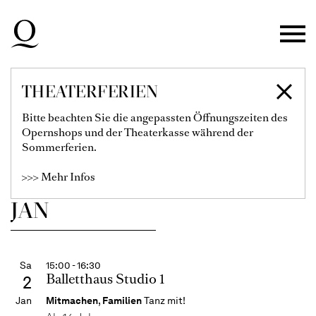
Theater Duisburg
31
Zur Hauptnavigation springen
Dez
Zum letzten Mal in dieser Spielzeit
Oper, Musical
Zum Hauptinhalt springen
MY FAIR LADY
Frederick Loewe (Musik), Alan Jay
Zum Footer springen
Filter einblenden
THEATERFERIEN
Lerner (Buch und Liedtexte)
Bitte beachten Sie die angepassten Öffnungszeiten des
Karten
Opernshops und der Theaterkasse während der
Sommerferien.
€
92
81
71
61
54
47
37
>>> Mehr Infos
JAN
Sa
15:00 - 16:30
Balletthaus Studio 1
2
Jan
Mitmachen
,
Familien
Tanz mit!