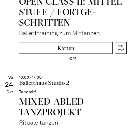
OPEN CLASS II: MITTEL­
STUFE / FORT­GE­
SCHRITTEN
Balletttraining zum Mittanzen
Karten
€
15
Sa
16:00 - 17:00
Balletthaus Studio 2
24
Okt
Tanz mit!
MIXED-ABLED
TANZPROJEKT
Rituale tanzen