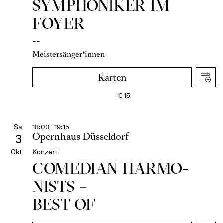
SYMPHONIKER IM
FOYER
--
Meistersänger*innen
Karten
€
15
Sa
18:00 - 19:15
Opernhaus Düsseldorf
3
Okt
Konzert
COME­DIAN HARMO­
NISTS –
BEST OF