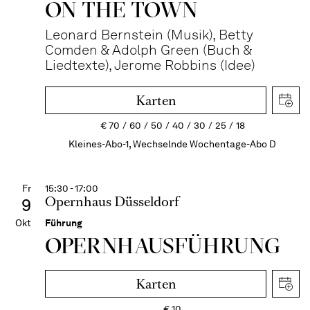
ON THE TOWN
Leonard Bernstein (Musik), Betty
Comden & Adolph Green (Buch &
Liedtexte), Jerome Robbins (Idee)
Karten
€
70
60
50
40
30
25
18
Kleines-Abo-1, Wechselnde Wochentage-Abo D
Fr
15:30 - 17:00
Opernhaus Düsseldorf
9
Okt
Führung
OPERN­HAUS­FÜH­RUNG
Karten
€
10