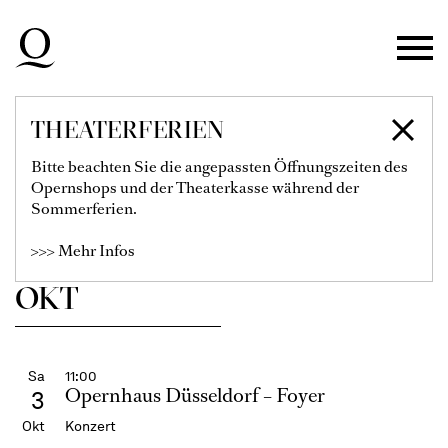
Sep
Wiederaufnahme
Konzert
Zur Hauptnavigation springen
COME­DIAN HARMO­
NISTS –
Zum Hauptinhalt springen
BEST OF
Zum Footer springen
Filter einblenden
THEATERFERIEN
Karten
Bitte beachten Sie die angepassten Öffnungszeiten des
Opernshops und der Theaterkasse während der
€
35
25
15
Sommerferien.
Mittwochs-Abo
>>> Mehr Infos
OKT
Sa
11:00
Opernhaus Düsseldorf – Foyer
3
Okt
Konzert