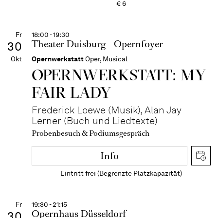
€
6
Fr
18:00 - 19:30
Theater Duisburg – Opernfoyer
30
Okt
Opernwerkstatt
Oper, Musical
OPERN­WERKSTATT: MY
FAIR LADY
Frederick Loewe (Musik), Alan Jay
Lerner (Buch und Liedtexte)
Probenbesuch & Podiumsgespräch
Info
Eintritt frei (Begrenzte Platzkapazität)
Fr
19:30 - 21:15
Opernhaus Düsseldorf
30