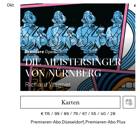
Okt
Premiere
Oper
DIE MEISTERSINGER
VON NÜRNBERG
Richard Wagner
Karten
€
115
99
89
79
67
55
40
28
Premieren-Abo Düsseldorf, Premieren-Abo Plus