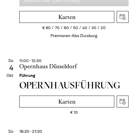
Alexander Zemlinsky
Karten
€
80
70
60
50
40
30
20
Premieren-Abo Duisburg
So
11:00 - 12:30
Opernhaus Düsseldorf
4
Okt
Führung
OPERN­HAUS­FÜH­RUNG
Karten
€
10
So
18:30 - 21:30