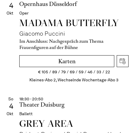
Opernhaus Düsseldorf
4
Okt
Oper
MADAMA BUTTER­FLY
Giacomo Puccini
Im Anschluss:
Nachgespräch zum Thema
Frauenfiguren auf der Bühne
Karten
€
105
89
79
69
59
46
33
22
Kleines-Abo 2, Wechselnde Wochentage-Abo 3
So
18:30 - 20:50
Theater Duisburg
4
Okt
Ballett
GREY AREA