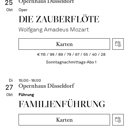
Opernhaus Düsseldorf
25
Okt
Oper
DIE ZAUBER­FLÖTE
Wolfgang Amadeus Mozart
Karten
€
115
99
89
79
67
55
40
28
Sonntagnachmittags-Abo 1
Di
15:00 - 16:00
Opernhaus Düsseldorf
27
Okt
Führung
FAMI­LIEN­FÜH­RUNG
Karten