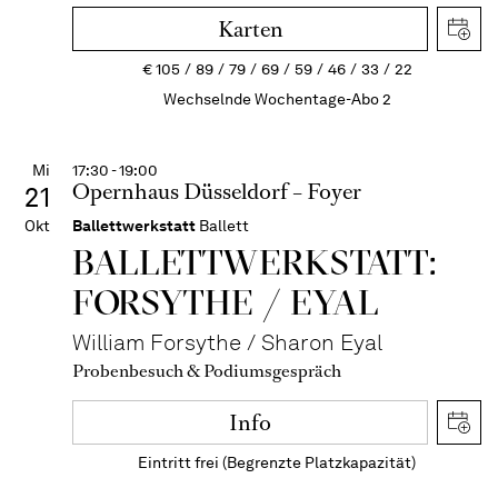
Karten
€
105
89
79
69
59
46
33
22
Wechselnde Wochentage-Abo 2
Mi
17:30 - 19:00
Opernhaus Düsseldorf – Foyer
21
Okt
Ballettwerkstatt
Ballett
BALLETT­WERKSTATT:
FORSYTHE / EYAL
William Forsythe / Sharon Eyal
Probenbesuch & Podiumsgespräch
Info
Eintritt frei (Begrenzte Platzkapazität)