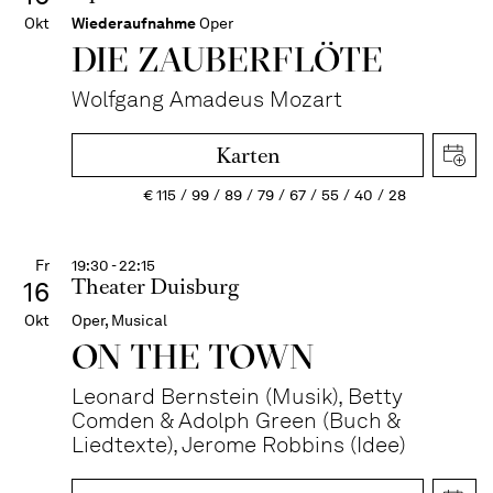
Okt
Wiederaufnahme
Oper
DIE ZAUBER­FLÖTE
Wolfgang Amadeus Mozart
Karten
€
115
99
89
79
67
55
40
28
Fr
19:30 - 22:15
Theater Duisburg
16
Okt
Oper, Musical
ON THE TOWN
Leonard Bernstein (Musik), Betty
Comden & Adolph Green (Buch &
Liedtexte), Jerome Robbins (Idee)