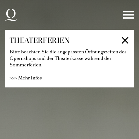
Zur Hauptnavigation springen
Zum Hauptinhalt springen
Zum Footer springen
THEATERFERIEN
Bitte beachten Sie die angepassten Öffnungszeiten des
Opernshops und der Theaterkasse während der
Sommerferien.
>>> Mehr Infos